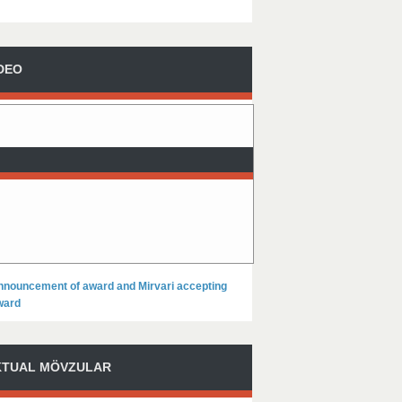
DEO
nnouncement of award and Mirvari accepting
ward
KTUAL MÖVZULAR