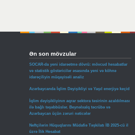
Ən son mövzular
SOCAR-da yeni idarəetmə dövrü: mövcud hesabatlar
və statistik göstəricilər əsasında yeni və köhnə
idarəçiliyin müqayisəli analiz
Azərbaycanda İqlim Dəyişikliyi və Yaşıl enerjiyə keçid
İqlim dəyişikliyinın aqrar sektora təsirinin azaldılması
ilə bağlı təşəbbüslər. Beynəlxalq təcrübə və
Azərbaycan üçün zəruri nəticələr
Neftçilərin Hüquqlarını Müdafiə Təşkilatı İB 2025-cü il
üzrə İlik Hesabat