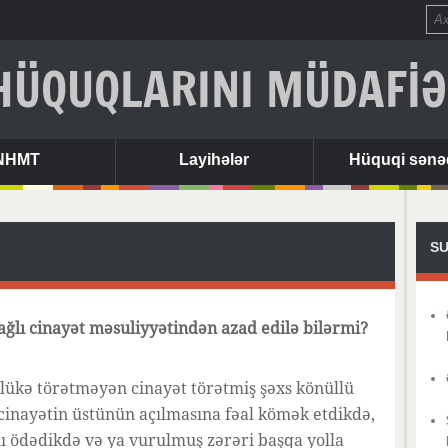
HÜQUQLARINI MÜDAFİƏ
NHMT
Layihələr
Hüquqi sənə
SU
ğlı cinayət məsuliyyətindən azad edilə bilərmi?
hlükə törətməyən cinayət törətmiş şəxs könüllü
 cinayətin üstünün açılmasına fəal kömək etdikdə,
ı ödədikdə və ya vurulmuş zərəri başqa yolla