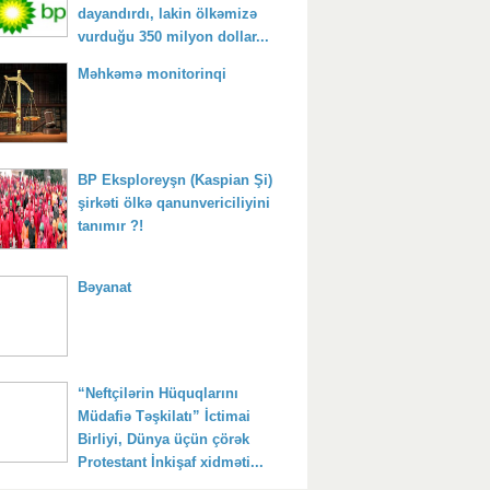
dayandırdı, lakin ölkəmizə
vurduğu 350 milyon dollar...
Məhkəmə monitorinqi
BP Eksploreyşn (Kaspian Şi)
şirkəti ölkə qanunvericiliyini
tanımır ?!
Bəyanat
“Neftçilərin Hüquqlarını
Müdafiə Təşkilatı” İctimai
Birliyi, Dünya üçün çörək
Protestant İnkişaf xidməti...