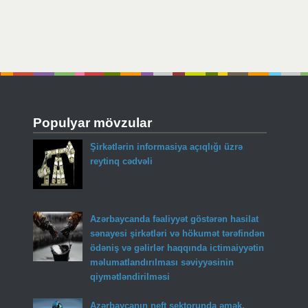
Populyar mövzular
Şirkətlərin informasiya açıqlığı üzrə
reytinq cədvəli
Azərbaycanda fəaliyyət göstərən hasilat
sənayesi şirkətləri və hökumət tərəfindən
ödəniş və gəlirlər haqqında ictimaiyyətin
məlumatlandırılması səviyyəsinin
qiymətləndirilməsi
Azərbaycanın neft sektorunda əmək,