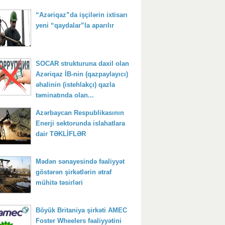
“Azəriqaz”da işçilərin ixtisarı
yeni “qaydalar”la aparılır
SOCAR strukturuna daxil olan
Azəriqaz İB-nin (qazpaylayıcı)
əhalinin (istehlakçı) qazla
təminatında olan...
Azərbaycan Respublikasının
Enerji sektorunda islahatlara
dair TƏKLİFLƏR
Mədən sənayesində fəaliyyət
göstərən şirkətlərin ətraf
mühitə təsirləri
Böyük Britaniya şirkəti AMEC
Foster Wheelers fəaliyyətini