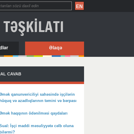
EN
 TƏŞKİLATI
dlər
Əlaqə
AL CAVAB
Əmək qanunvericiliyi sahəsində işçilərin
hüquq və azadlıqlarının təmini və bərpası
Əmək haqqının ödənilməsi qaydaları
Sual: İşçi maddi məsuliyyətə cəlb oluna
bilərmi?