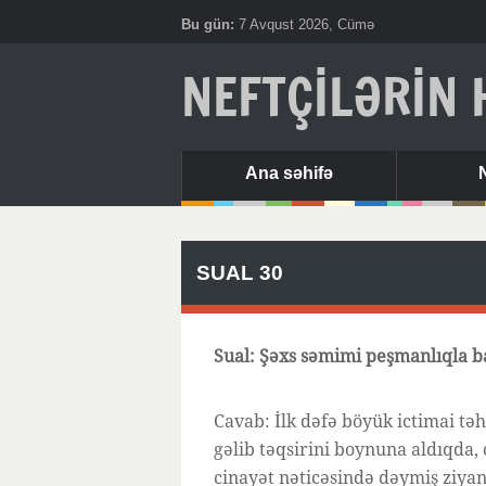
Bu gün:
7 Avqust 2026, Cümə
NEFTÇİLƏRİN 
Ana səhifə
SUAL 30
Sual: Şəxs səmimi peşmanlıqla ba
Cavab: İlk dəfə böyük ictimai tə
gəlib təqsirini boynuna aldıqda,
cinayət nəticəsində dəymiş ziyan