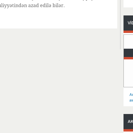
iyyətindən azad edilə bilər.
Vİ
A
a
A