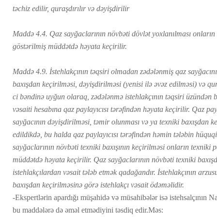
təchiz edilir, quraşdırılır və dəyişdirilir
Maddə 4.4. Qaz sayğaclarının növbəti dövlət yoxlanılması onların 
göstərilmiş müddətdə həyata keçirilir.
Maddə 4.9. İstehlakçının təqsiri olmadan zədələnmiş qaz sayğacını
baxışdan keçirilməsi, dəyişdirilməsi (yenisi ilə əvəz edilməsi) və q
ci bəndinə uyğun olaraq, zədələnmə istehlakçının təqsiri üzündən ba
vəsaiti hesabına qaz paylayıcısı tərəfindən həyata keçirilir. Qaz pay
sayğacının dəyişdirilməsi, təmir olunması və ya texniki baxışdan ke
edildikdə, bu halda qaz paylayıcısı tərəfindən həmin tələbin hüquqi
sayğaclarının növbəti texniki baxışının keçirilməsi onların texniki 
müddətdə həyata keçirilir. Qaz sayğaclarının növbəti texniki baxış
istehlakçılardan vəsait tələb etmək qadağandır. İstehlakçının arzusu
baxışdan keçirilməsinə görə istehlakçı vəsait ödəməlidir.
-
Ekspertlərin apardığı müşahidə və müsahibələr isə istehsalçının Na
bu maddələrə də əməl etmədiyini təsdiq edir.Məs: