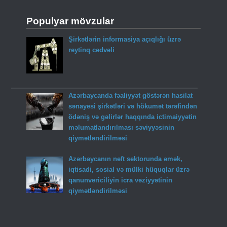
Populyar mövzular
Şirkətlərin informasiya açıqlığı üzrə
reytinq cədvəli
Azərbaycanda fəaliyyət göstərən hasilat
sənayesi şirkətləri və hökumət tərəfindən
ödəniş və gəlirlər haqqında ictimaiyyətin
məlumatlandırılması səviyyəsinin
qiymətləndirilməsi
Azərbaycanın neft sektorunda əmək,
iqtisadi, sosial və mülki hüquqlar üzrə
qanunvericiliyin icra vəziyyətinin
qiymətləndirilməsi