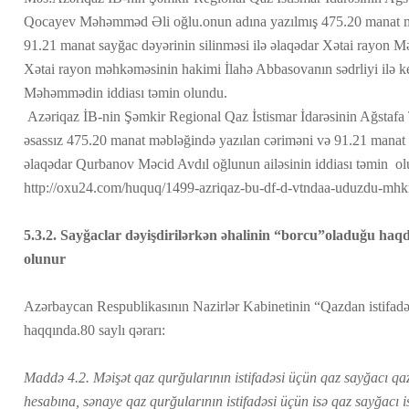
Qocayev Məhəmməd Əli oğlu.onun adına yazılmış 475.20 manat mə
91.21 manat sayğac dəyərinin silinməsi ilə əlaqədar Xətai rayon 
Xətai rayon məhkəməsinin hakimi İlahə Abbasovanın sədrliyi ilə k
Məhəmmədin iddiası təmin olundu.
Azəriqaz İB-nin Şəmkir Regional Qaz İstismar İdarəsinin Ağstafa 
əsassız 475.20 manat məbləğində yazılan cəriməni və 91.21 manat s
əlaqədar Qurbanov Məcid Avdıl oğlunun ailəsinin iddiası təmin o
http://oxu24.com/huquq/1499-azriqaz-bu-df-d-vtndaa-uduzdu-mhk
5.3.2. Sayğaclar dəyişdirilərkən əhalinin “borcu”oladuğu haqd
olunur
Azərbaycan Respublikasının Nazirlər Kabinetinin “Qazdan istifadə
haqqında.80 saylı qərarı:
Maddə 4.2. Məişət qaz qurğularının istifadəsi üçün qaz sayğacı qaz 
hesabına, sənaye qaz qurğularının istifadəsi üçün isə qaz sayğacı i