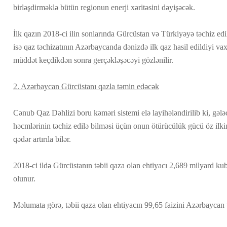
birləşdirməklə bütün regionun enerji xəritəsini dəyişəcək.
İlk qazın 2018-ci ilin sonlarında Gürcüstan və Türkiyəyə təchiz edi
isə qaz təchizatının Azərbaycanda dənizdə ilk qaz hasil edildiyi vax
müddət keçdikdən sonra gerçəkləşəcəyi gözlənilir.
2. Azərbaycan Gürcüstanı qazla təmin edəcək
Cənub Qaz Dəhlizi boru kəməri sistemi elə layihələndirilib ki, g
həcmlərinin təchiz edilə bilməsi üçün onun ötürücülük gücü öz ilki
qədər artırıla bilər.
2018-ci ildə Gürcüstanın təbii qaza olan ehtiyacı 2,689 milyard k
olunur.
Məlumata görə, təbii qaza olan ehtiyacın 99,65 faizini Azərbaycan