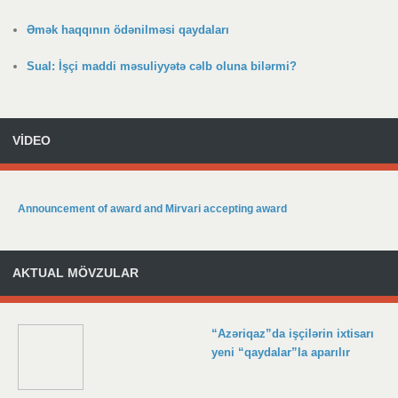
Əmək haqqının ödənilməsi qaydaları
Sual: İşçi maddi məsuliyyətə cəlb oluna bilərmi?
VİDEO
Announcement of award and Mirvari accepting award
AKTUAL MÖVZULAR
“Azəriqaz”da işçilərin ixtisarı
yeni “qaydalar”la aparılır