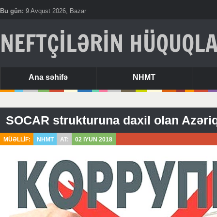
Bu gün:
9 Avqust 2026, Bazar
NEFTÇİLƏRİN HÜQUQLA
Ana səhifə
NHMT
MÜƏLLİF:
NHMT
AT:
02 IYUN 2018