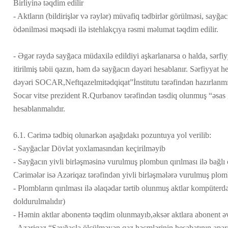
Birliyinə təqdim edilir
- Aktların (bildirişlər və rəylər) müvafiq tədbirlər görülməsi, sayğ
ödənilməsi məqsədi ilə istehlakçıya rəsmi məlumat təqdim edilir.
- Əgər rəydə sayğaca müdaxilə edildiyi aşkarlanarsa o halda, sərfi
itirilmiş təbii qazın, həm də sayğacın dəyəri hesablanır. Sərfiyyat h
dəyəri SOCAR,Neftqazelmitədqiqat”İnstitutu tərəfindən hazırlanmı
Socar vitse prezident R.Qurbanov tərəfindən təsdiq olunmuş “əsas
hesablanmalıdır.
6.1. Cərimə tədbiq olunarkən aşağıdakı pozuntuya yol verilib:
- Sayğaclar Dövlət yoxlamasından keçirilməyib
- Sayğacın yivli birləşməsinə vurulmuş plombun qırılması ilə bağlı
Cərimələr isə Azəriqaz tərəfindən yivli birləşmələrə vurulmuş plombl
- Plombların qırılması ilə əlaqədar tərtib olunmuş aktlar kompüterd
doldurulmalıdır)
- Həmin aktlar abonentə təqdim olunmayıb,əksər aktlara abonent əv
- Azəriqaz “Sayğacla ölçülməyən qaz həcmlərinin hesabatının apar