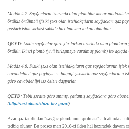
Maddə 4.7. Sayğacların üzərində olan plomblar kənar müdaxiləl
örtüklə örtülməli (fiziki şəxs olan istehlakçıların sayğacları qaz pa
göstəricisinə sərbəst şəkildə baxılmasına imkan olmalıdır.
QEYD
:
Lakin
sayğaclar quraşdırılarkən üzərində olan plomların y
örtülür. İkinci plomb (yivli birləşməyə vurulmuş plomb) isə açıqda 
Maddə 4.8. Fiziki şəxs olan istehlakçıların qaz sayğaclarının işlək
cavabdehliyi qaz paylayıcısı, hüquqi şəxslərin qaz sayğaclarının iş
görə cavabdehliyi isə özləri daşıyırlar.
QEYD
: Təbii şəraitə görə sınmış, çatlamış sayğaclara görə abone
(
http://zerkalo.az/zhizn-bez-gaza/
)
Azəriqaz tərəfindən “sayğac plombunun qırılması“ adı altında əhal
tədbiq olunur. Bu proses mart 2018-ci ildən hal hazıradək davam ed