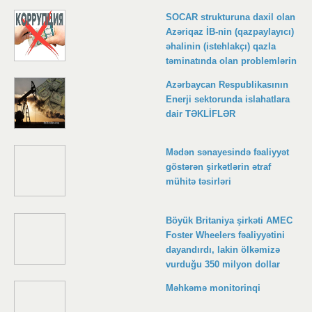
SOCAR strukturuna daxil olan
Azəriqaz İB-nin (qazpaylayıcı)
əhalinin (istehlakçı) qazla
təminatında olan problemlərin
araşdırılması
Azərbaycan Respublikasının
Enerji sektorunda islahatlara
dair TƏKLİFLƏR
Mədən sənayesində fəaliyyət
göstərən şirkətlərin ətraf
mühitə təsirləri
Böyük Britaniya şirkəti AMEC
Foster Wheelers fəaliyyətini
dayandırdı, lakin ölkəmizə
vurduğu 350 milyon dollar
ziyan barədə açıqlama
Məhkəmə monitorinqi
vermədi!