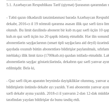
5.1. Azərbaycan Respublikası Tarif (qiymət) Şurasının qərarından su
- Təbii qazın ölkədaxili tənzimlənməsi barədə Azərbaycan Respubli
dekabr, 2016-cı il 19 nömrəli qərarına əsasən illik qaz sərfi üzrə l
olunub. Bu limit daxilində abonent bir kub m.qaz sərfi üçün 10 qəpi
kub.m qaz sərfi üçün isə 20 qəpik ödəniş etməlidir. Hər ilin sonun
abonentlərin sayğaclarının (smart tipli sayğaclara aid deyil) üzərin
qaydada oxunub bütün abonentlərə bildirişlər paylanılmalı, sıfırlam
istehlakçı illik limit üzrə (1700kub.m) qazdan istifadə etməlidir. L
abonentlərin sayğac göstəricilərində, dekabrın qaz sərfi yanvar ayı
edilmişdir. Belə ki,
- Qaz sərfi ölçən aparatın beynində dəyişikliklər olunmuş, yanvar 
bildirişlərin üstündə dekabr ayı yazıldı. Yəni abonentin yanvar ayı
sərfi dekabr ayına yazıldı. 2018-ci il yanvarın 2-dən 12-dək müddə
tərəfindən yayılan bildirişlər də bunu təsdiq etdi.