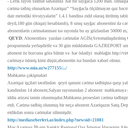
- Lerik rayon xidmət sahəsində hər bir sayğaca 1200 man. olmaqla 
cərimə tətbiq olunarkən Azəriqaz” “Sayğacla ölçülməyən qaz həcml
dair metodiki tövsiyyələrin” 1.4.1 bəndinə zidd olaraq itirilmiş təb
deyil,180 gün (ikiqat) hesablanıb), 8 sınıq sayğac abonentini də cə
abonentlərin cərimələnməsi isə rayonda bu ay gözlənilən 50000 m,3 
QEYD
; Abonentlərə yazılan cərimələr AGİS(Avtomatlaşdırılmış 
proqramında yerləşdirilir və 30 gün müddətində GAZREPORT smar
abonent öz borcunu görə bilmir və hər ödədiyi məbləğin http://vi
cəriməyə ödəniş kimi düşür,abonentin isə bundan xəbəri olmur.
http://www.mia.az/w277155/.../
Məhkəmə çəkişmələri
Azəriqaz işçiləri tərəfindən qeyri qanuni cərimə tədbiqinə qarşı y
kəndindən 14 abonent,Salyan rayonundan 2 abonent məhkəməyə m
iddia ərizəsi təmin olunmuşdur.Məhkəmə prosesləri cərimə tədbiqi
etdi. Cərimə tədbiq olunmuş bir neçə abonent Azəriqazın Satış De
etdikdən sonra cərimələr silinmişdir.
http://mediaxeberleri.az/index.php?newsid=21081
Məs:Azəriqaz İB-nin Şəmkir Regional Qaz İstismar İdarəsinin Ağst