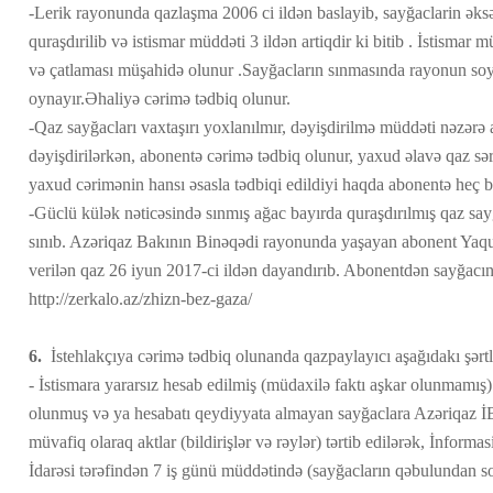
-Lerik rayonunda qazlaşma 2006 ci ildən baslayib, sayğaclarin əksə
quraşdırilib və istismar müddəti 3 ildən artiqdir ki bitib . İstismar
və çatlaması müşahidə olunur .Sayğacların sınmasında rayonun soyu
oynayır.Əhaliyə cərimə tədbiq olunur.
-Qaz sayğacları vaxtaşırı yoxlanılmır, dəyişdirilmə müddəti nəzərə 
dəyişdirilərkən, abonentə cərimə tədbiq olunur, yaxud əlavə qaz sər
yaxud cərimənin hansı əsasla tədbiqi edildiyi haqda abonentə heç 
-Güclü külək nəticəsində sınmış ağac bayırda quraşdırılmış qaz say
sınıb. Azəriqaz Bakının Binəqədi rayonunda yaşayan abonent Yaqu
verilən qaz 26 iyun 2017-ci ildən dayandırıb. Abonentdən sayğacın 
http://zerkalo.az/zhizn-bez-gaza/
6.
İstehlakçıya cərimə tədbiq olunanda qazpaylayıcı aşağıdakı şərtl
- İstismara yararsız hesab edilmiş (müdaxilə faktı aşkar olunmamış)
olunmuş və ya hesabatı qeydiyyata almayan sayğaclara Azəriqaz İB
müvafiq olaraq aktlar (bildirişlər və rəylər) tərtib edilərək, İnform
İdarəsi tərəfindən 7 iş günü müddətində (sayğacların qəbulundan so