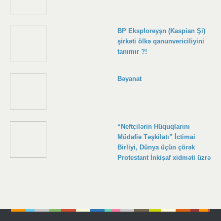
BP Eksploreyşn (Kaspian Şi)
şirkəti ölkə qanunvericiliyini
tanımır ?!
Bəyanat
“Neftçilərin Hüquqlarını
Müdafiə Təşkilatı” İctimai
Birliyi, Dünya üçün çörək
Protestant İnkişaf xidməti üzrə
Diakonia və İnkişaf Protestant
Agentliyinin (“Brot füe die
Welt-Bread for the World
Protestant Devolopment
Service”) maliyyə dəstəyilə
həyata k