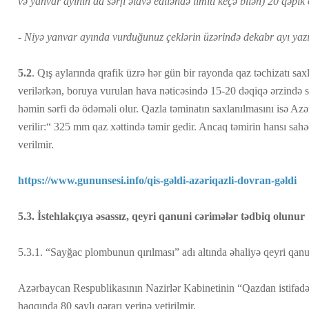
və yanvar ayının da sərfi əlavə ediləndə limiti keçə bilən) 20 qəpik
- Niyə yanvar ayında vurduğunuz çeklərin üzərində dekabr ayı yazı
5.2
. Qış aylarında qrafik üzrə hər gün bir rayonda qaz təchizatı sax
verilərkən, boruya vurulan hava nəticəsində 15-20 dəqiqə ərzində sa
həmin sərfi də ödəməli olur. Qazla təminatın saxlanılmasını isə Azə
verilir:“ 325 mm qaz xəttində təmir gedir. Ancaq təmirin hansı sahə
verilmir.
https://www.gununsesi.info/qis-gəldi-azəriqazli-dovran-gəldi
5.3. İstehlakçıya əsassız, qeyri qanuni cərimələr tədbiq olunur
5.3.1. “Sayğac plombunun qırılması” adı altında əhaliyə qeyri qan
Azərbaycan Respublikasının Nazirlər Kabinetinin “Qazdan istifadə
haqqında 80 saylı qərarı yerinə yetirilmir.