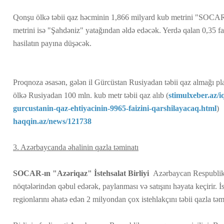
Qonşu ölkə təbii qaz həcminin 1,866 milyard kub metrini "SOCAR
metrini isə "Şahdəniz" yatağından əldə edəcək. Yerdə qalan 0,35 fai
hasilatın payına düşəcək.
Proqnoza əsasən, gələn il Gürcüstan Rusiyadan təbii qaz almağı pla
ölkə Rusiyadan 100 mln. kub metr təbii qaz alıb (
stimulxeber.az/i
gurcustanin-qaz-ehtiyacinin-9965-faizini-qarshilayacaq.html
)
haqqin.az/news/121738
3. Azərbaycanda əhalinin qazla təminatı
SOCAR-ın "Azəriqaz" İstehsalat Birliyi
Azərbaycan Respublikas
nöqtələrindən qəbul edərək, paylanması və satışını həyata keçirir. İ
regionlarını əhatə edən 2 milyondan çox istehlakçını təbii qazla təm