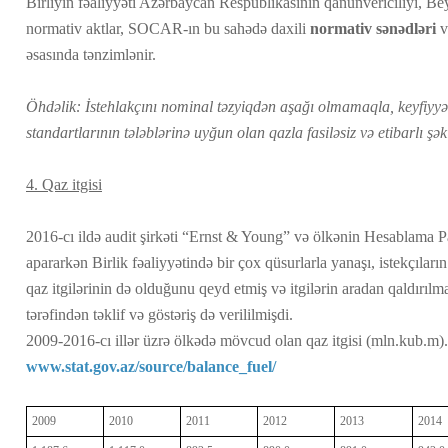
Birliyin fəaliyyəti Azərbaycan Respublikasının qanunvericiliyi, Bey
normativ aktlar, SOCAR-ın bu sahədə daxili
normativ sənədləri
v
əsasında tənzimlənir.
Öhdəlik: İstehlakçını nominal təzyiqdən aşağı olmamaqla, keyfiyyət 
standartlarının tələblərinə uyğun olan qazla fasiləsiz və etibarlı şə
4. Qaz itgisi
2016-cı ildə audit şirkəti “Ernst & Young” və ölkənin Hesablama 
apararkən Birlik fəaliyyətində bir çox qüsurlarla yanaşı, istekçılar
qaz itgilərinin də olduğunu qeyd etmiş və itgilərin aradan qaldırı
tərəfindən təklif və göstəriş də verililmişdi.
2009-2016-cı illər üzrə ölkədə mövcud olan qaz itgisi (mln.kub.m).
www.stat.gov.az/source/balance_fuel/
2009
2010
2011
2012
2013
2014