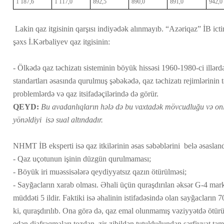
1 187,6
1 117,0
892,5
890,0
891,0
942,0
Lakin qaz itgisinin qarşısı indiyədək alınmayıb. “Azəriqaz” İB ict
şəxs İ.Kərbaliyev qaz itgisinin:
- Ölkədə qaz təchizatı sisteminin böyük hissəsi 1960-1980-ci illərdə
standartları əsasında qurulmuş şəbəkədə, qaz təchizatı rejimlərini
problemlərdə və qaz itsifadəçilərində də görür.
QEYD:
Bu avadanlıqların hələ də bu vaxtadək mövcudluğu və onl
yönəldiyi isə sual altındadır.
NHMT İB eksperti isə qaz itkilərinin əsas səbəblərini belə əsasland
- Qaz uçotunun işinin düzgün qurulmaması;
- Böyük iri muəssisələrə qeydiyyatsız qazın ötürülməsi;
- Sayğacların xarab olması. Əhali üçün quraşdırılan əksər G-4 mark
müddəti 5 ildir. Faktiki isə əhalinin istifadəsində olan sayğacların 
ki, quraşdırılıb. Ona görə də, qaz emal olunmamış vəziyyətdə ötür
edən diafraqmaları tozdan, zir-zibildən tutulduğundan sərfiyyat tam