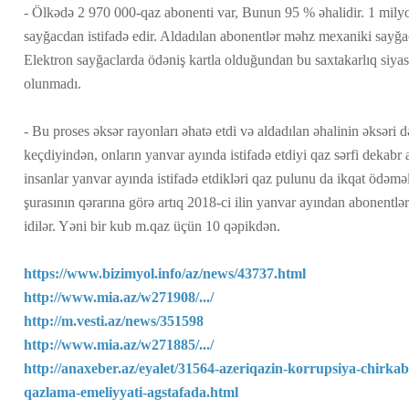
- Ölkədə 2 970 000-qaz abonenti var, Bunun 95 % əhalidir. 1 mily
sayğacdan istifadə edir. Aldadılan abonentlər məhz mexaniki sayğac
Elektron sayğaclarda ödəniş kartla olduğundan bu saxtakarlıq siyas
olunmadı.
- Bu proses əksər rayonları əhatə etdi və aldadılan əhalinin əksəri d
keçdiyindən, onların yanvar ayında istifadə etdiyi qaz sərfi dekabr
insanlar yanvar ayında istifadə etdikləri qaz pulunu da ikqat ödəməl
şurasının qərarına görə artıq 2018-ci ilin yanvar ayından abonentlər
idilər. Yəni bir kub m.qaz üçün 10 qəpikdən.
https://www.bizimyol.info/az/news/43737.html
http://www.mia.az/w271908/.../
http://m.vesti.az/news/351598
http://www.mia.az/w271885/.../
http://anaxeber.az/eyalet/31564-azeriqazin-korrupsiya-chirkab
qazlama-emeliyyati-agstafada.html