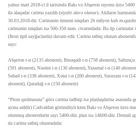
yalnız mart 2018-ci il tarixində Bakı və Abşeron rayonu üzrə 540
ilə əlaqədar cərimə yazılıb (
siyahi əlavə olunur
). Aktların hamısında
30.03.2018-dir. Cərimənin ümumi miqdarı 26 milyon kub m.qazdır
cərimənin miqdarı isə 500-350 man. civarındadır. Bu tip cərimələr 
(İtron tipli sayğaclarda) davam edir. Cərimə tətbiq olunan abonentl
sayı:
Abşeron r-n (2135 abonent), Binəqədi r-n (758 abonent), Sabunçu 
(591 abonent), Nəsimi r-n (130 abonent), Yasamal r-n (140 abonen
Sabail r-n (338 abonent), Xətai r-n (200 abonent), Suraxanı r-n (1
abonent), Qaradağ r-n (150 abonent)
“Plom qırılmasına” görə cərimə tədbiqi isə planlaşdırma əsasında ge
ayına aiddir) Cədvəldən göründüyü kimi Bakı və Abşeron üzrə mart
olunmuş abonentlərin sayı 5400-dür, plan isə 14600-dür. Deməli 
də cərimə tətbiq olunmalıdır.