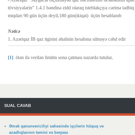
tövsiyyələrin” 1.4.1 bəndinə zidd olaraq istehlakçıya cərimə tədbiq e
miqdarı 90 gün üçün deyil,180 gün(ikiqat) üçün hesablanıb
Nəticə
1. Azəriqaz İB qaz itgisini əhalinin hesabına silməyə cəhd edir
[1]
ötən ilə verilən limitin sona çatması nəzərdə tutulur,
SUAL CAVAB
Əmək qanunvericiliyi sahəsində işçilərin hüquq və
azadlıqlarının təmini və bərpası