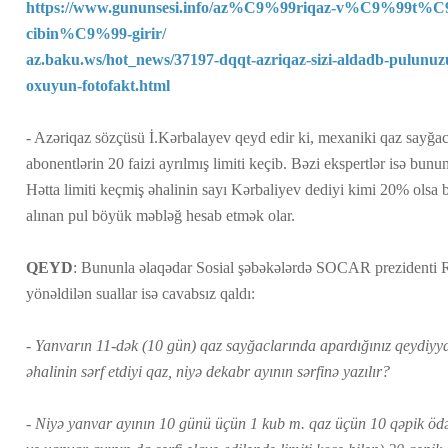
https://www.gununsesi.info/az%C9%99riqaz-v%C9%99t%C
cibin%C9%99-girir/
az.baku.ws/hot_news/37197-dqqt-azriqaz-sizi-aldadb-pulunuz
oxuyun-fotofakt.html
- Azəriqaz sözçüsü İ.Kərbalayev qeyd edir ki, mexaniki qaz sayğacl
abonentlərin 20 faizi ayrılmış limiti keçib. Bəzi ekspertlər isə bu
Hətta limiti keçmiş əhalinin sayı Kərbaliyev dediyi kimi 20% olsa b
alınan pul böyük məbləğ hesab etmək olar.
QEYD
: Bununla əlaqədar Sosial şəbəkələrdə SOCAR prezidenti
yönəldilən suallar isə cavabsız qaldı:
- Yanvarın 11-dək (10 gün) qaz sayğaclarında apardığınız qeydiyy
əhalinin sərf etdiyi qaz, niyə dekabr ayının sərfinə yazılır?
- Niyə yanvar ayının 10 günü üçün 1 kub m. qaz üçün 10 qəpik ödəm