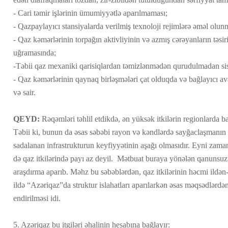
- Cari təmir işlərinin ümumiyyətlə aparılmaması;
- Qazpaylayıcı stansiyalarda verilmiş texnoloji rejimlərə əməl ol
- Qaz kəmərlərinin torpağın aktivliyinin və azmış cərəyanların təsi
uğramasında;
-Təbii qaz mexaniki qarisiqlardan təmizlənmədən qurudulmadan si
- Qaz kəmərlərinin qaynaq birləşmələri çat olduqda və bağlayıcı av
və sair.
QEYD:
Rəqəmləri təhlil etdikdə, ən yüksək itkilərin regionlarda 
Təbii ki, bunun da əsas səbəbi rayon və kəndlərdə sayğaclaşmanın
sadalanan infrastrukturun keyfiyyətinin aşağı olmasıdır. Eyni zaman
də qaz itkilərində payı az deyil. Mətbuat buraya yönələn qanunsuz 
araşdırma aparıb. Məhz bu səbəblərdən, qaz itkilərinin həcmi ildən
ildə “Azəriqaz”da struktur islahatları aparılarkən əsas məqsədlərdə
endirilməsi idi.
5. Azəriqaz bu itgiləri əhalinin hesabına bağlayır: