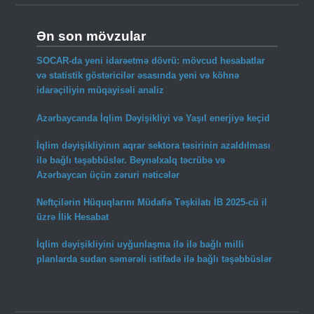
Ən son mövzular
SOCAR-da yeni idarəetmə dövrü: mövcud hesabatlar
və statistik göstəricilər əsasında yeni və köhnə
idarəçiliyin müqayisəli analiz
Azərbaycanda İqlim Dəyişikliyi və Yaşıl enerjiyə keçid
İqlim dəyişikliyinın aqrar sektora təsirinin azaldılması
ilə bağlı təşəbbüslər. Beynəlxalq təcrübə və
Azərbaycan üçün zəruri nəticələr
Neftçilərin Hüquqlarını Müdafiə Təşkilatı İB 2025-cü il
üzrə İlik Hesabat
İqlim dəyişikliyini uyğunlaşma ilə ilə bağlı milli
planlarda sudan səmərəli istifadə ilə bağlı təşəbbüslər