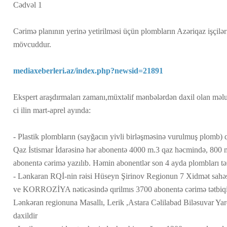
Cədvəl 1
Cərimə planının yerinə yetirilməsi üçün plombların Azəriqaz işçiləri
mövcuddur.
mediaxeberleri.az/index.php?newsid=21891
Ekspert araşdırmaları zamanı,müxtəlif mənbələrdən daxil olan məl
ci ilin mart-aprel ayında:
- Plastik plombların (sayğacın yivli birləşməsinə vurulmuş plomb) q
Qaz İstismar İdarəsinə hər abonentə 4000 m.3 qaz həcmində, 800
abonentə cərimə yazılıb. Həmin abonentlər son 4 ayda plombları tə
- Lənkaran RQİ-nin rəisi Hüseyn Şirinov Regionun 7 Xidmət sahə
ve KORROZİYA nəticəsində qırilmıs 3700 abonentə cərimə tətbiqi 
Lənkəran regionuna Masallı, Lerik ,Astara Cəlilabad Biləsuvar Yar
daxildir