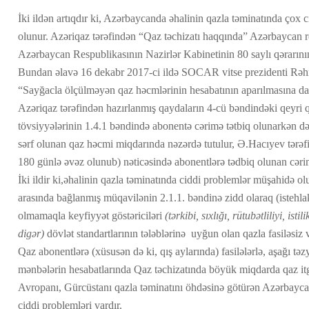
İki ildən artıqdır ki, Azərbaycanda əhalinin qazla təminatında çox
olunur. Azəriqaz tərəfindən “Qaz təchizatı haqqında” Azərbaycan 
Azərbaycan Respublikasının Nazirlər Kabinetinin 80 saylı qərarını
Bundan əlavə 16 dekabr 2017-ci ildə SOCAR vitse prezidenti Rəh
“Sayğacla ölçülməyən qaz həcmlərinin hesabatının aparılmasına dai
Azəriqaz tərəfindən hazırlanmış qaydaların 4-cü bəndindəki qeyr
tövsiyyələrinin 1.4.1 bəndində abonentə cərimə tətbiq olunarkən d
sərf olunan qaz həcmi miqdarında nəzərdə tutulur, Ə.Hacıyev tərəf
180 günlə əvəz olunub) nəticəsində abonentlərə tədbiq olunan cərimə
İki ildir ki,əhalinin qazla təminatında ciddi problemlər müşahidə o
arasında bağlanmış müqavilənin 2.1.1. bəndinə zidd olaraq (istehla
olmamaqla keyfiyyət göstəriciləri
(tərkibi, sıxlığı, rütubətliliyi, ist
digər)
dövlət standartlarının tələblərinə uyğun olan qazla fasiləsiz 
Qaz abonentlərə (xüsusən də ki, qış aylarında) fasilələrlə, aşağı təzy
mənbələrin hesabatlarında Qaz təchizatında böyük miqdarda qaz it
Avropanı, Gürcüstanı qazla təminatını öhdəsinə götürən Azərbayca
ciddi problemləri vardır.