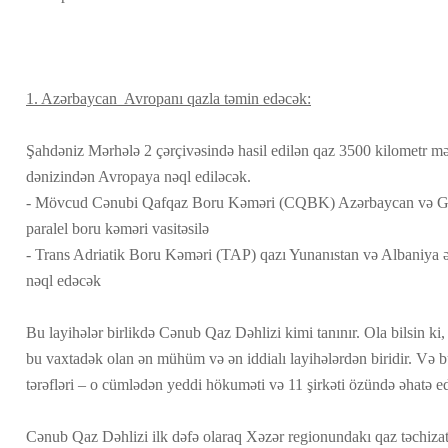
1. Azərbaycan Avropanı qazla təmin edəcək:
Şahdəniz Mərhələ 2 çərçivəsində hasil edilən qaz 3500 kilometr m
dənizindən Avropaya nəql ediləcək.
- Mövcud Cənubi Qafqaz Boru Kəməri (CQBK) Azərbaycan və Gür
paralel boru kəməri vasitəsilə
- Trans Adriatik Boru Kəməri (TAP) qazı Yunanıstan və Albaniya ə
nəql edəcək
Bu layihələr birlikdə Cənub Qaz Dəhlizi kimi tanınır. Ola bilsin ki
bu vaxtadək olan ən mühüm və ən iddialı layihələrdən biridir. Və b
tərəfləri – o cümlədən yeddi hökuməti və 11 şirkəti özündə əhatə e
Cənub Qaz Dəhlizi ilk dəfə olaraq Xəzər regionundakı qaz təchizat