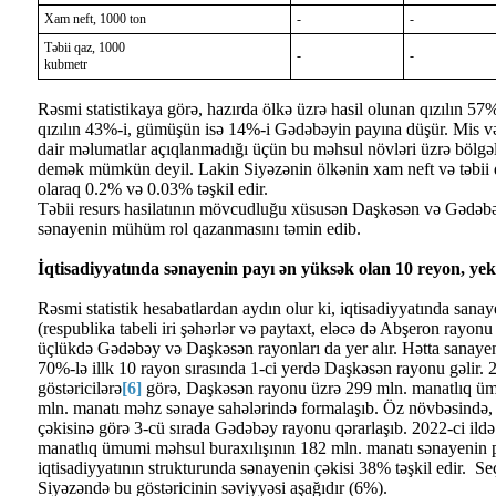
Xam neft, 1000 ton
-
-
Təbii qaz, 1000
-
-
kubmetr
Rəsmi statistikaya görə, hazırda ölkə üzrə hasil olunan qızılın 
qızılın 43%-i, gümüşün isə 14%-i Gədəbəyin payına düşür. Mis və
dair məlumatlar açıqlanmadığı üçün bu məhsul növləri üzrə bölgəl
demək mümkün deyil. Lakin Siyəzənin ölkənin xam neft və təbii 
olaraq 0.2% və 0.03% təşkil edir.
Təbii resurs hasilatının mövcudluğu xüsusən Daşkəsən və Gədəbəy
sənayenin mühüm rol qazanmasını təmin edib.
İqtisadiyyatında sənayenin payı ən yüksək olan 10 reyon, y
Rəsmi statistik hesabatlardan aydın olur ki, iqtisadiyyatında sana
(respublika tabeli iri şəhərlər və paytaxt, eləcə də Abşeron rayon
üçlükdə Gədəbəy və Daşkəsən rayonları da yer alır. Hətta sanayen
70%-lə illk 10 rayon sırasında 1-ci yerdə Daşkəsən rayonu gəlir. 20
göstəricilərə
[6]
görə, Daşkəsən rayonu üzrə 299 mln. manatlıq üm
mln. manatı məhz sənaye sahələrində formalaşıb. Öz növbəsində, 
çəkisinə görə 3-cü sırada Gədəbəy rayonu qərarlaşıb. 2022-ci il
manatlıq ümumi məhsul buraxılışının 182 mln. manatı sənayenin 
iqtisadiyyatının strukturunda sənayenin çəkisi 38% təşkil edir. S
Siyəzəndə bu göstəricinin səviyyəsi aşağıdır (6%).