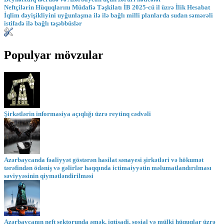
Neftçilərin Hüquqlarını Müdafiə Təşkilatı İB 2025-cü il üzrə İlik Hesabat
İqlim dəyişikliyini uyğunlaşma ilə ilə bağlı milli planlarda sudan səmərəli
istifadə ilə bağlı təşəbbüslər
Populyar mövzular
Şirkətlərin informasiya açıqlığı üzrə reytinq cədvəli
Azərbaycanda fəaliyyət göstərən hasilat sənayesi şirkətləri və hökumət
tərəfindən ödəniş və gəlirlər haqqında ictimaiyyətin məlumatlandırılması
səviyyəsinin qiymətləndirilməsi
Azərbaycanın neft sektorunda əmək, iqtisadi, sosial və mülki hüquqlar üzrə