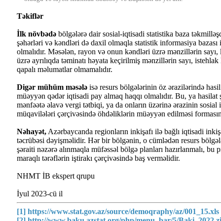
Təkiflər
İlk növbədə
bölgələrə dair sosial-iqtisadi statistika baza təkmillə
şəhərləri və kəndləri də daxil olmaqla statistik informasiya bazası
olmalıdır. Məsələn, rayon və onun kəndləri üzrə mənzillərin sayı,
üzrə ayrılıqda təminatı həyata keçirilmiş mənzillərin sayı, istehlak
qapalı məlumatlar olmamalıdır.
Digər mühüm məsələ
isə resurs bölgələrinin öz ərazilərində hasi
müəyyən qədər iqtisadi pay almaq haqqı olmalıdır. Bu, ya hasilat şi
mənfəətə əlavə vergi tətbiqi, ya da onların üzərinə ərazinin sosial i
müqavilələri çərçivəsində öhdəliklərin müəyyən edilməsi formasınd
Nəhayət,
Azərbaycanda regionların inkişafı ilə bağlı iqtisadi inki
təcrübəsi dəyişməlidir. Hər bir bölgənin, o cümlədən resurs bölgələ
şəraiti nəzərə alınmaqla müfəssəl bölgə planları hazırlanmalı, bu 
maraqlı tərəflərin iştirakı çərçivəsində baş verməlidir.
NHMT İB ekspert qrupu
İyul 2023-cü il
[1]
https://www.stat.gov.az/source/demoqraphy/az/001_15.xls
[2]
http://www.baku.azstat.org/php/menu_bar/5/Baki_2022.z