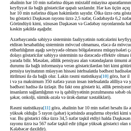
əhalinin hər 10 min nəfərinə düşən müxtəlif müayinə aparatlarının s
keyfiyyət ilə bağlı göstəricilər qapalı saxlanılır. Hər kəs üçün açıq
hər 10 min nəfərinə düşən həkimlərin sayıdır. Ölkə üzrə orta göstər
bu göstərici Daşkəsən rayonu üzrə 2,5 nəfər, Gədəbəydə 6,2 nəfər,
Göründüyü kimi, xüsusən Daşkəsən və Gədəbəy rayonlarında həkim
kəskin şəkildə aşağıdır.
Azərbaycanda səhiyyə sisteminin fəaliyyətinin nəticələrini keyfiyyə
etdirən hesabatlılıq sisteminin mövcud olmaması, eləcə də mövcu
etibarlılığının aşağı səviyyədə olması bölgələrarası müqayisələri ç
dolayı göstəricilər səhiyyə sisteminin nə dərəcədə effektiv olması
yarada bilir. Məsələn, əllilik pensiyası alan vətəndaşların ümumi ə
durumu ilə bağlı informasiya verən göstəricilərdən biri kimi götürü
pensiya təyinatının müəyyən hissəsi istehsalatda bədbəxt hadisələr
itirilməsi ilə da bağlı olur. Lakin rəsmi statistikaya
[10]
görə, hər il
i və ya maksimum 350 nəfərə yaxın insan istehsalatda əlilliyə və y
bədbəxt hadisə ilə üzləşir. Bu fakt onu göstərir ki, əillik pensiyası
insanların sağlamlığının və iş qabiliyyətinin pozulmasına səbəb ola
şəkər, onkolji, sümük-əzələ və ürək-damar xəstəlikləri).
Rəsmi statistikaya
[11]
görə, əhalinin hər 10 min nəfəri hesabı ilə ə
yüksək olduğu 5 rayon (şəhər) içərisində araşdırma obyekti kimi
var. Bu göstərici ölkə üzrə 34,5 nəfər təşkil etdiyi halda Daşkəs
rayonu üzrə isə 567 nəfər təşkil edir (digər yüksək göstərici olan
Kələbəcər daxildir).