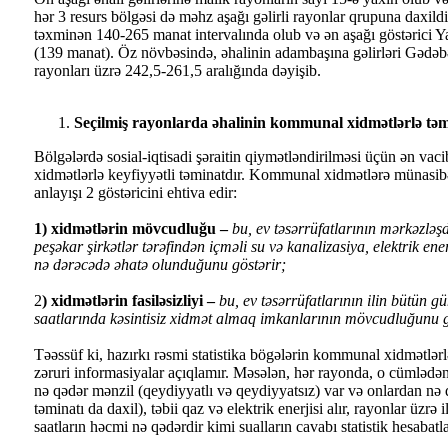
hər 3 resurs bölgəsi də məhz aşağı gəlirli rayonlar qrupuna daxildi
təxminən 140-265 manat intervalında olub və ən aşağı göstərici Y
(139 manat). Öz növbəsində, əhalinin adambaşına gəlirləri Gədə
rayonları üzrə 242,5-261,5 aralığında dəyişib.
Seçilmiş rayonlarda əhalinin kommunal xidmətlərlə təm
Bölgələrdə sosial-iqtisadi şəraitin qiymətləndirilməsi üçün ən vac
xidmətlərlə keyfiyyətli təminatdır. Kommunal xidmətlərə münasibə
anlayışı 2 göstəricini ehtiva edir:
1) xidmətlərin mövcudluğu –
bu, ev təsərrüfatlarının mərkəzləş
peşəkar şirkətlər tərəfindən içməli su və kanalizasiya, elektrik enerjis
nə dərəcədə əhatə olunduğunu göstərir;
2
) xidmətlərin fasiləsizliyi –
bu, ev təsərrüfatlarının ilin bütün 
saatlarında kəsintisiz xidmət almaq imkanlarının mövcudluğunu g
Təəssüf ki, hazırkı rəsmi statistika bögələrin kommunal xidmətlərl
zəruri informasiyalar açıqlamır. Məsələn, hər rayonda, o cümlədə
nə qədər mənzil (qeydiyyatlı və qeydiyyatsız) var və onlardan nə 
təminatı da daxil), təbii qaz və elektrik enerjisi alır, rayonlar üzrə 
saatların həcmi nə qədərdir kimi sualların cavabı statistik hesabat