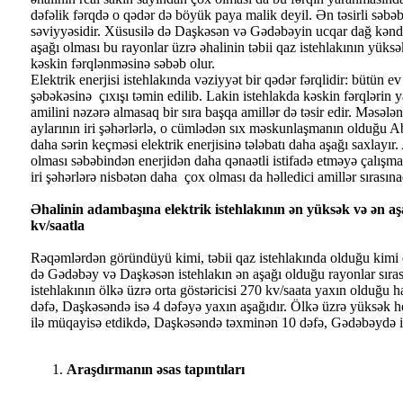
dəfəlik fərqdə o qədər də böyük paya malik deyil. Ən təsirli səbəb
səviyyəsidir. Xüsusilə də Daşkəsən və Gədəbəyin ucqar dağ kənd
aşağı olması bu rayonlar üzrə əhalinin təbii qaz istehlakının yüksə
kəskin fərqlənməsinə səbəb olur.
Elektrik enerjisi istehlakında vəziyyət bir qədər fərqlidir: bütün ev 
şəbəkəsinə çıxışı təmin edilib. Lakin istehlakda kəskin fərqlərin 
amilini nəzərə almasaq bir sıra başqa amillər də təsir edir. Məsəl
aylarının iri şəhərlərlə, o cümlədən sıx məskunlaşmanın olduğu 
daha sərin keçməsi elektrik enerjisinə tələbatı daha aşağı saxlayı
olması səbəbindən enerjidən daha qənaətli istifadə etməyə çalışması,
iri şəhərlərə nisbətən daha çox olması da həlledici amillər sırasına
Əhalinin adambaşına elektrik istehlakının ən yüksək və ən aş
kv/saatla
Rəqəmlərdən göründüyü kimi, təbii qaz istehlakında olduğu kimi el
də Gədəbəy və Daşkəsən istehlakın ən aşağı olduğu rayonlar sırasın
istehlakının ölkə üzrə orta göstəricisi 270 kv/saata yaxın olduğu 
dəfə, Daşkəsəndə isə 4 dəfəyə yaxın aşağıdır. Ölkə üzrə yüksək he
ilə müqayisə etdikdə, Daşkəsəndə təxminən 10 dəfə, Gədəbəydə is
Araşdırmanın əsas tapıntıları