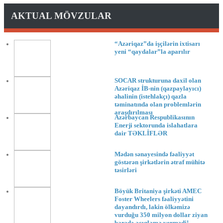
AKTUAL MÖVZULAR
“Azəriqaz”da işçilərin ixtisarı
yeni “qaydalar”la aparılır
SOCAR strukturuna daxil olan
Azəriqaz İB-nin (qazpaylayıcı)
əhalinin (istehlakçı) qazla
təminatında olan problemlərin
araşdırılması
Azərbaycan Respublikasının
Enerji sektorunda islahatlara
dair TƏKLİFLƏR
Mədən sənayesində fəaliyyət
göstərən şirkətlərin ətraf mühitə
təsirləri
Böyük Britaniya şirkəti AMEC
Foster Wheelers fəaliyyətini
dayandırdı, lakin ölkəmizə
vurduğu 350 milyon dollar ziyan
barədə açıqlama vermədi!