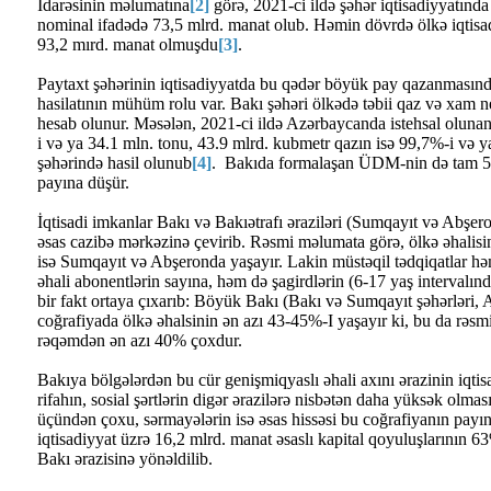
İdarəsinin məlumatına
[2]
görə, 2021-ci ildə şəhər iqtisadiyyatı
nominal ifadədə 73,5 mlrd. manat olub. Həmin dövrdə ölkə iqtis
93,2 mırd. manat olmuşdu
[3]
.
Paytaxt şəhərinin iqtisadiyyatda bu qədər böyük pay qazanmasında 
hasilatının mühüm rolu var. Bakı şəhəri ölkədə təbii qaz və xam ne
hesab olunur. Məsələn, 2021-ci ildə Azərbaycanda istehsal oluna
i və ya 34.1 mln. tonu, 43.9 mlrd. kubmetr qazın isə 99,7%-i və 
şəhərində hasil olunub
[4]
. Bakıda formalaşan ÜDM-nin də tam 5
payına düşür.
İqtisadi imkanlar Bakı və Bakıətrafı əraziləri (Sumqayıt və Abşer
əsas cazibə mərkəzinə çevirib. Rəsmi məlumata görə, ölkə əhalis
isə Sumqayıt və Abşeronda yaşayır. Lakin müstəqil tədqiqatlar həm
əhali abonentlərin sayına, həm də şagirdlərin (6-17 yaş intervalınd
bir fakt ortaya çıxarıb: Böyük Bakı (Bakı və Sumqayıt şəhərləri, 
coğrafiyada ölkə əhalsinin ən azı 43-45%-I yaşayır ki, bu da rəsmi
rəqəmdən ən azı 40% çoxdur.
Bakıya bölgələrdən bu cür genişmiqyaslı əhali axını ərazinin iqtis
rifahın, sosial şərtlərin digər ərazilərə nisbətən daha yüksək olması 
üçündən çoxu, sərmayələrin isə əsas hissəsi bu coğrafiyanın payın
iqtisadiyyat üzrə 16,2 mlrd. manat əsaslı kapital qoyuluşlarının 6
Bakı ərazisinə yönəldilib.