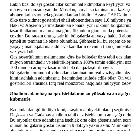
Lakin bəzi dolayı göstəricilər komminal xidmətlərin keyfiyyəti və ə
müəyyən mənzərə yaradır. Məsələn, içməli su təminatı mərkəzləşd
abonentlərin sayı belə göstəricilərdən biridir. “Azərsu” ASC-nin 
ölkə üzrə xidmət göstərdiyi əhali abonentlərin sayı 1,6 milyona 
Bakı və Abşeron yarımadasından kənara, yəni ölkənin bölgələrinə 
təsərrüfatlarının məlumatına görə, ölkənin regionlarında potensia
çoxdur. Bu rəqəm onu gstərir ki, bölgələrdə ən yaxşı halda 3 abon
içməli su təminatı ilə əhatə olunublar. Şübhəsiz ki, bu rəqəm də 
yaşayış məntəqələrinə aiddir və kəndlərin davamlı (həmçinin etibar
vəziyyətdədir.
Qaz təsərrüfatının məlumatına görə isə bölgələr üzrə təbii qaz alan
milyon ətrafındadır və elektrikləşmənin 100% təmin edildiyini nə
100 mindən artıq ev təsərrüfatı hələ də qazlaşdırılmayıb.
Bölgələrin kommunal xidmətlərlə təminatının real vəziyyətini əks e
kimi istehlakın adambaşına həcmindən istifadə edilə bilər. Ən yük
göstəriciləri arasında fərq real mənzərərə haqqında müəyyən təsə
Əhalinin adambaşına qaz istehlakının ən yüksək və ən aşağı o
kubmetrlə
Rəqəmlərdən göründüyü kimi, araşdırma obyekti olaraq seçilmiş 3 
Daşkəsən və Gədəbəy əhalinin təbii qaz istehlakının ən aşağı olduğ
Bu rayonlar üzrə adambaşına istehlak orta ölkə göstərisindən təx
olunan bölgələrin göstəricisindən 9 dəfəyə yaxın azdır. Mümkünd
əhalinin real sakin sayından çox olması da bu fərqin yaranmasın