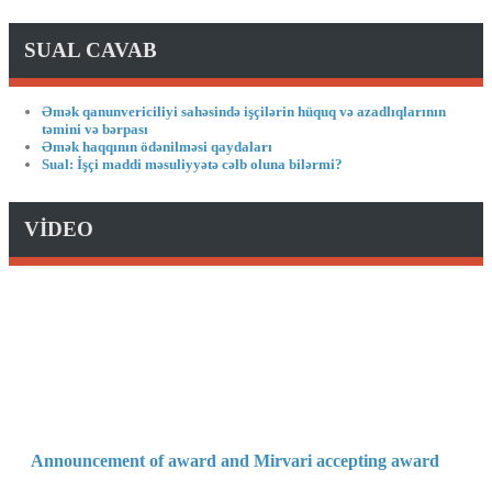
SUAL CAVAB
Əmək qanunvericiliyi sahəsində işçilərin hüquq və azadlıqlarının
təmini və bərpası
Əmək haqqının ödənilməsi qaydaları
Sual: İşçi maddi məsuliyyətə cəlb oluna bilərmi?
VİDEO
Announcement of award and Mirvari accepting award