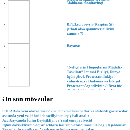
Məhkəmə monitorinqi
BP Eksploreyşn (Kaspian Şi)
şirkəti ölkə qanunvericiliyini
tanımır ?!
Bəyanat
“Neftçilərin Hüquqlarını Müdafiə
Təşkilatı” İctimai Birliyi, Dünya
üçün çörək Protestant İnkişaf
xidməti üzrə Diakonia və İnkişaf
Protestant Agentliyinin (“Brot füe
die Welt-Bread for the World
Protestant Devolopment
Ən son mövzular
Service”) maliyyə dəstəyilə
həyata k
SOCAR-da yeni idarəetmə dövrü: mövcud hesabatlar və statistik göstəricilər
əsasında yeni və köhnə idarəçiliyin müqayisəli analiz
Azərbaycanda İqlim Dəyişikliyi və Yaşıl enerjiyə keçid
İqlim dəyişikliyinın aqrar sektora təsirinin azaldılması ilə bağlı təşəbbüslər.
Beynəlxalq təcrübə və Azərbaycan üçün zəruri nəticələr