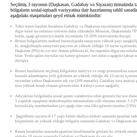
Seçilmiş 3 rayonun (Daşkəsən, Gədəbəy və Siyəzən) timsalında təbi
bölgələrin sosial-iqtisadi vəziyyətinə dair hazırlanmış təhlil sənə
aşağıdakı məqamaları qeyd etmək mümkündür:
Təbii resurs hasilatı hesabına Gədəbəy və Daşkəsən rayonlarının iqtisadi
digər kənd rayonlarına nisbətən daha yüksəkdir. Məsələn, Daşkəsəndə 70
halda, aşağı göstəriciyə malik rayonlarda 10-20% intervalında dəyişir;
Resurs bölgələrinin məhsul buraxılışında sənayenin yüksək payı məşğullğu
ki, məşğulluqda sənayenin payının ən yüksək olduğu 10 rayon içərisind
Daşkəsən (9%) də yer alır. Amma şübhəsiz ki, bu rəqəmlər digər rayonlar
bilər. Yerdə qalan rayonlar isə həmin göstərici son dərəcə aşağıdır (əksər 
dəyişir);
Resurs hasilatının seçilmiş bölgələrin maliyyə və vergi potensialına nəzər
hazırda adambaşına yerli gəlirlərin ən yüksək olduğu ilk 10 rayon içərisi
rayondan yalnız Daşkəsənin adı var (169 manatla). Gədəbəy üzrə analoji gö
üzrə yüksək hesab olunan göstəricidən 4 dəfəyə yaxın aşağıdır;
Adıçəkilən bölgələrdə sosial şəraiti xarakterizə edən göstəricilər son dərə
5 yaşadək uşaqların məktəbəqədər müəssisələrə cəlb olunma əmsalı 5-12% 
beynəlxalq standartlardan çox aşağı olan orta ölkə göstəricisindən (15%) b
Şagirdlərin sayının 6-17 yaşlı bütün əhaliyə nisbəti əsasında aparılan tədq
köçününün ən yüksək olduğu bölgələr sırasında Gədəbəy və Daşkəsən də y
Rəsmi hesabatlar əsasında aparılan hesablamalar göstərir ki, elekrik enerji
olduğu 10 rayon sırasında Gədəbəy və Daşkəsən də yer alır.