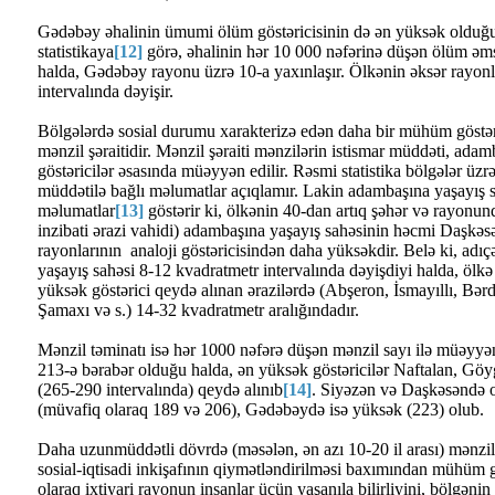
Gədəbəy əhalinin ümumi ölüm göstəricisinin də ən yüksək olduğu
statistikaya
[12]
görə, əhalinin hər 10 000 nəfərinə düşən ölüm əms
halda, Gədəbəy rayonu üzrə 10-a yaxınlaşır. Ölkənin əksər rayonla
intervalında dəyişir.
Bölgələrdə sosial durumu xarakterizə edən daha bir mühüm göstəri
mənzil şəraitidir. Mənzil şəraiti mənzilərin istismar müddəti, ada
göstəricilər əsasında müəyyən edilir. Rəsmi statistika bölgələr üz
müddətilə bağlı məlumatlar açıqlamır. Lakin adambaşına yaşayış sa
məlumatlar
[13]
göstərir ki, ölkənin 40-dan artıq şəhər və rayonu
inzibati ərazi vahidi) adambaşına yaşayış sahəsinin həcmi Daşkə
rayonlarının analoji göstəricisindən daha yüksəkdir. Belə ki, adı
yaşayış sahəsi 8-12 kvadratmetr intervalında dəyişdiyi halda, ölkə
yüksək göstərici qeydə alınan ərazilərdə (Abşeron, İsmayıllı, Bə
Şamaxı və s.) 14-32 kvadratmetr aralığındadır.
Mənzil təminatı isə hər 1000 nəfərə düşən mənzil sayı ilə müəyyən 
213-ə bərabər olduğu halda, ən yüksək göstəricilər Naftalan, Göy
(265-290 intervalında) qeydə alınıb
[14]
. Siyəzən və Daşkəsəndə or
(müvafiq olaraq 189 və 206), Gədəbəydə isə yüksək (223) olub.
Daha uzunmüddətli dövrdə (məsələn, ən azı 10-20 il arası) mənzil 
sosial-iqtisadi inkişafının qiymətləndirilməsi baxımından mühüm gö
olaraq ixtiyari rayonun insanlar üçün yaşanıla bilirliyini, bölgəni