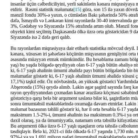
insanlar üçün cəlbediciliyini, yerli sakinlərin kənara miqrasiyaya
etdirir. Rəsmi statistik məlumata
[15]
görə, son 15 ilə yaxın dövrd
mənzil fondu 30%-ə yaxın, o cümlədən Bakı şəhərində 50% ətraf
dəfə, İsmayıllı və Lənkəran kimi rayonlarda 30-40 intervalında g
3%, Gədəbəy və Siyəzəndə 15% ətrafında artım olub. Mənzil fond
obyekti kimi seçilmiş Daşkəsəndə ölkə üzrə orta göstəricidən 9 
Siyəzəndə isə 2 dəfə geri qalıb.
Bu rayonlardan miqrasiyaya dair etibarlı statistika mövcud deyil. 
kənara, xüsusən iri şəhərlərə köçünün miqyasının genişliyini orta tə
əsasında müəyyən etmək mümkündür. Bu hesablama zamanı bölgələ
yaş) bu yaşda bölgədə qeydiyyatı olan 6-17 yaşlı bütün əhaliyə nis
ki, 6-17 yaşlı əhalinin ümumi əhalidə payı bütün bölgələrdə bir-bir
məlumatlar göstərir ki, 6-17 yaşlı əhalinin ümumi əhalidə xüsusi ç
17,1%) təşkil edir. Öz növbəsində, ən yüksək göstərici Yardımlıda
Abşeronda (15%) qeydə alınıb. Lakin əgər şagird sayında fərq kəski
rayon qeydiyyatından çıxmadan kənar ərazilərə köçməsi səbəbind
göstəriciyə qarşı belə bir arqument səslənə bilər ki, şagirdlərin müə
sonra ümumtəhsil məktəblərində oxumağa davam etmirlər. Lakin
məlumat bazasının təhlili göstərir ki, hər il orta hesabla 6-17 yaş
maksimum 1.5-2%-i, ümumi əhalinin isə maksimum 0.3%-i ya orta 
daxil olaraq, ya da ümumiyyətlə, natamam orta təhsillə kifayətlənə
Bu arqumenti ölkə üzrə 6-17 yaşlı uşaqların orta təhsilə cəlbolun
təsdiqləyir. Belə ki, 2021-ci ildə ölkədə 6-17 yaşında 1,730 mln.
97%-i və ya 1,691 milyon nəfəri ümumtəhsil məktəblərində qeydi