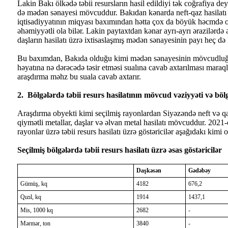
Lakin Bakı ölkədə təbii resursların hasil edildiyi tək coğrafiya dey
də mədən sənayesi mövcuddur. Bakıdan kənarda neft-qaz hasilatı 
iqtisadiyyatının miqyası baxımından hətta çox da böyük həcmdə 
əhəmiyyətli ola bilər. Lakin paytaxtdan kənar ayrı-ayrı ərazilərdə 
daşların hasilatı üzrə ixtisaslaşmış mədən sənayesinin payı heç də 
Bu baxımdan, Bakıda olduğu kimi mədən sənayesinin mövcudluğun
həyatına nə dərəcədə təsir etməsi sualına cavab axtarılması mara
araşdırma məhz bu suala cavab axtarır.
2. Bölgələrdə təbii resurs hasilatının mövcud vəziyyəti və böl
Araşdırma obyekti kimi seçilmiş rayonlardan Siyəzəndə neft və 
qiymətli metallar, daşlar və əlvan metal hasilatı mövcuddur. 2021-c
rayonlar üzrə təbii resurs hasilatı üzrə göstəricilər aşağıdakı kimi
Seçilmiş bölgələrdə təbii resurs hasilatı üzrə əsas göstəricilər
Daşkəsən
Gədəbəy
Gümüş, kq
4182
676,2
Qızıl, kq
1914
1437,1
Mis, 1000 kq
2682
-
Mərmər, ton
3840
-