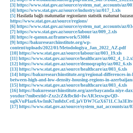
[3]
https://www.stat.gov.az/source/system_nat_accounts/az/001
[4]
https://www.stat.gov.az/source/industry/az/017_1.xls
[5]
Hasilatla bağlı məlumatlar regionların statistik məlumat bazas
https://www.stat.gov.az/source/regions/
[6]
https://www.stat.gov.az/source/system_nat_accounts/az/034
[7]
https://www.stat.gov.az/source/labour/az/009_2.xls
[8]
https://e-qanun.az/framework/53084
[9]
https://bakuresearchinstitute.org/wp-
content/uploads/2022/01/Metodologiya_Jan_2022_AZ.pdf
[10]
https://www.stat.gov.az/source/labour/az/003_19.xls
[11]
https://www.stat.gov.az/source/healthcare/az/002_4_1-2.x
[12]
https://www.stat.gov.az/source/demoqraphy/az/002_6.xls
[13]
https://www.stat.gov.az/source/healthcare/az/003_6.xls
[14]
https://bakuresearchinstitute.org/regional-differences-in
between-high-and-low-density-housing-regions-in-azerbaijan
[15]
https://www.stat.gov.az/source/healthcare/az/003_4.xls
[16]
https://bakuresearchinstitute.org/azerbaycanda-niye-daxil
yoxdur/?mibextid=Zxz2cZ&fbclid=IwAR3exwgwQD-
ugKVuPIaz6AwImK7m8dxCetLjaVDW7GzX671LC3a3Eltv
[17]
https://www.stat.gov.az/source/system_nat_accounts/az/0