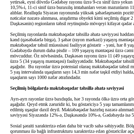
yetirsək, eyni dövrdə Gədəbəy rayonu üzrə 9-cu sinif üzrə yekun 
10,5%-i, 11-ci sinif üzrə buraxılış imtahanları verən məzunların 1
alıblar. Reallıqda Siyəzən rayonunda yüksək şəhərləşmənin pozitiv
nəticələr nəzərə alınmasa, araşdırma obyekti kimi seçilmiş digər 2
Daşkəsənin) regionların təhsil reytinqində mövqeyi kifayət qədər a
Seçilmiş rayonlarda məktəbəqədər təhsillə əhatə səviyyəsi həddən
kənd (qəsəbələrlə birgə), 3 şəhər (rayon mərkəzi) yaşayış məntəq
məktəbəqədər təhsil müəssisəsi fəaliyyət göstərir - yəni, hər 8 y
Gədəbəydə durum daha pisdir – 109 yaşayış məntəqəsi üzrə cəmi 
mövcuddur. Öz növbəsində, Daşkəsən rayonu üzrə 11 (49 yaşayış
üzrə 5 (34 yaşayış məntəqəsi) fəaliyyətdədir. Məktəbəqədər təhsil
aşağıdır. Bu rayonlar üzrə potensial olaraq məktəbəqədər təhsil mü
5 yaş intervalında uşaqların sayı 14,3 min nəfər təşkil etdiyi halda
uşaqların sayı 1000 nəfər ətrafındadır.
Seçilmiş bölgələrdə məktəbəqədər təhsillə əhatə səviyyəsi
Ayrı-ayrı rayonlar üzrə baxdıqda, hər 3 rayonda ölkə üzrə orta gös
aşağıdır. Qeyd etmk zəruridir ki, bu göstəriciyə 5 yaşı tamamlanm
edilmiş uşaqlar daxil deyil. Məktəbəqədər hazırlıq nəzərə alınmad
səviyyəsi Siyəzəndə 12%-ə, Daşkəsəndə 10%-ə, Gədəbəydə isə 5
Sosial şəraiti xarakterizə edən daha bir vacib sahə səhiyyədir. Böl
qorunması ilə bağlı infrastrukturu xarakterizə edən göstəricilər 