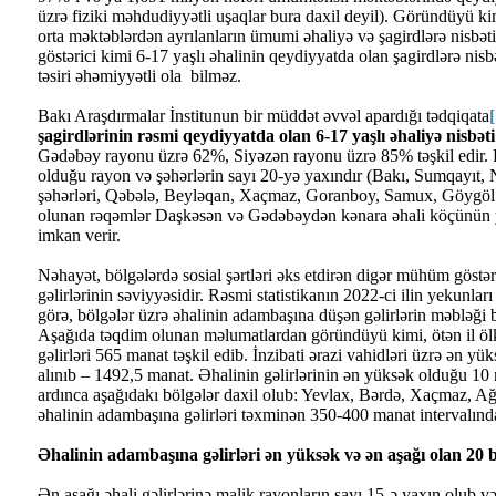
üzrə fiziki məhdudiyyətli uşaqlar bura daxil deyil). Göründüyü kimi
orta məktəblərdən ayrılanların ümumi əhaliyə və şagirdlərə nisbəti
göstərici kimi 6-17 yaşlı əhalinin qeydiyyatda olan şagirdlərə nisbət
təsiri əhəmiyyətli ola bilməz.
Bakı Araşdırmalar İnstitunun bir müddət əvvəl apardığı tədqiqata
şagirdlərinin rəsmi qeydiyyatda olan 6-17 yaşlı əhaliyə nisbəti
Gədəbəy rayonu üzrə 62%, Siyəzən rayonu üzrə 85% təşkil edir.
olduğu rayon və şəhərlərin sayı 20-yə yaxındır (Bakı, Sumqayıt, 
şəhərləri, Qəbələ, Beyləqan, Xaçmaz, Goranboy, Samux, Göygöl 
olunan rəqəmlər Daşkəsən və Gədəbəydən kənara əhali köçünün
imkan verir.
Nəhayət, bölgələrdə sosial şərtləri əks etdirən digər mühüm göstə
gəlirlərinin səviyyəsidir. Rəsmi statistikanın 2022-ci ilin yekunlar
görə, bölgələr üzrə əhalinin adambaşına düşən gəlirlərin məbləği bi
Aşağıda təqdim olunan məlumatlardan göründüyü kimi, ötən il öl
gəlirləri 565 manat təşkil edib. İnzibati ərazi vahidləri üzrə ən 
alınıb – 1492,5 manat. Əhalinin gəlirlərinin ən yüksək olduğu 10
ardınca aşağıdakı bölgələr daxil olub: Yevlax, Bərdə, Xaçmaz, Ağ
əhalinin adambaşına gəlirləri təxminən 350-400 manat intervalınd
Əhalinin adambaşına gəlirləri ən yüksək və ən aşağı olan 20 
Ən aşağı əhali gəlirlərinə malik rayonların sayı 15-ə yaxın olub v