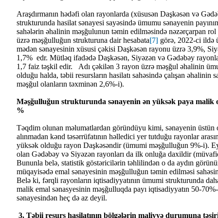
Araşdırmanın hədəfi olan rayonlarda (xüsusən Daşkəsən və Gədəb
strukturunda hasilat sənayesi sayəsində ümumu sənayenin payın
sahələrin əhalinin məşğulunun təmin edilməsində nəzərçarpan rol
üzrə məşğulluğun strukturuna dair hesabata
[7]
görə, 2022-ci ildə
mədən sənayesinin xüsusi çəkisi Daşkəsən rayonu üzrə 3,9%, Si
1,7% edr. Mütləq ifadədə Daşkəsən, Siyəzən və Gədəbəy rayonlar
1,7 faiz təşkil edir. Adı çəkilən 3 rayon üzrə məşğul əhalinin ü
olduğu halda, təbii resursların hasilatı sahəsində çalışan əhalinin
məşğul olanların təxminən 2,6%-i).
Məşğulluğun strukturunda sənayenin ən yüksək paya malik 
%
Təqdim olunan məlumatlardan göründüyu kimi, sənayenin üstün ol
alınmadan kənd təsərrüfatının həlledici yer tutduğu rayonlar ara
yüksək olduğu rayon Daşkəsəndir (ümumi məşğulluğun 9%-i). Ey
olan Gədəbəy və Siyəzən rayonları da ilk onluğa daxildir (müvaf
Bununla belə, statistik göstəricilərin təhlilindən o da aydın görünür
müqayisədə emal sənayesinin məşğulluğun təmin edilməsi sahəsind
Belə ki, fərqli rayonların iqtisadiyyatının ümumi strukturunda d
malik emal sənasyesinin məşğulluqda payı iqtisadiyyatın 50-70%-n
sənayesindən heç də az deyil.
3. Təbii resurs hasilatının bölgələrin maliyyə durumuna təsir