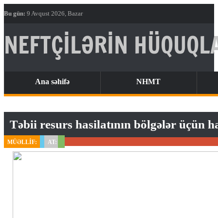
Bu gün:
9 Avqust 2026, Bazar
NEFTÇİLƏRİN HÜQUQLA
Ana səhifə
NHMT
MÜƏLLİF:
AT: