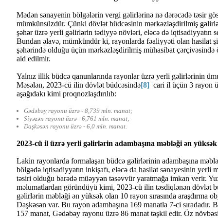
Mədən sənayenin bölgələrin vergi gəlirlərinə nə dərəcədə təsir g
mümkünsüzdür. Çünki dövlət büdcəsinin mərkəzləşdirilmiş gəlirlər
şəhər üzrə yerli gəlirlərin tədiyyə növləri, eləcə də iqtisadiyyatın 
Bundan əlavə, mümkündür ki, rayonlarda fəaliyyəti olan hasilat şir
şəhərində olduğu üçün mərkəzləşdirilmiş mühasibat çərçivəsində öd
aid edilmir.
Yalnız illik büdcə qanunlarında rayonlar üzrə yerli gəlirlərinin 
Məsələn, 2023-cü ilin dövlət büdcəsində
[8]
cari il üçün 3 rayon ü
aşağıdakı kimi proqnozlaşdırılıb:
Gədəbəy rayonu üzrə - 8,739 mln. manat;
Siyəzən rayonu üzrə - 6,761 mln. manat;
Daşkəsən rayonu üzrə - 6,0 mln. manat.
2023-cü il üzrə yerli gəlirlərin adambaşına məbləği ən yüksə
Lakin rayonlarda formalaşan büdcə gəlirlərinin adambaşına məbləği
bölgədə iqtisadiyyatın inkişafı, eləcə da hasilat sənayesinin yerli
təsiri olduğu barədə müəyyən təsəvvür yaratmağa imkan verir. Yu
məlumatlardan göründüyü kimi, 2023-cü ilin təsdiqlənən dövlət 
gəlirlərin məbləği ən yüksək olan 10 rayon sırasında araşdırma ob
Daşkəsən var. Bu rayon adambaşına 169 manatla 7-ci sıradadır. B
157 manat, Gədəbəy rayonu üzrə 86 manat təşkil edir. Öz növbə