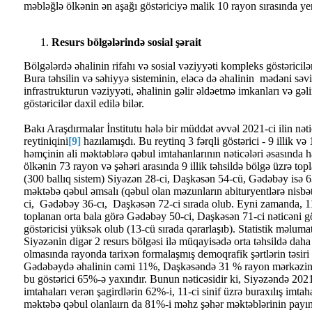
məbləğlə ölkənin ən aşağı göstəriciyə malik 10 rayon sırasında yer 
Resurs bölgələrində sosial şərait
Bölgələrdə əhalinin rifahı və sosial vəziyyəti kompleks göstəricilə
Bura təhsilin və səhiyyə sisteminin, eləcə də əhalinin mədəni səv
infrastrukturun vəziyyəti, əhalinin gəlir əldəetmə imkanları və gəli
göstəricilər daxil edilə bilər.
Bakı Araşdırmalar İnstitutu hələ bir müddət əvvəl 2021-ci ilin nəti
reytiniqini
[9]
hazılamışdı. Bu reytinq 3 fərqli göstərici - 9 illik və 
həmçinin ali məktəblərə qəbul imtahanlarının nəticələri əsasında 
ölkənin 73 rayon və şəhəri arasında 9 illik təhsildə bölgə üzrə top
(300 ballıq sistem) Siyəzən 28-ci, Daşkəsən 54-cü, Gədəbəy isə 6
məktəbə qəbul əmsalı (qəbul olan məzunların abituryentlərə nisbət
ci, Gədəbəy 36-cı, Daşkəsən 72-ci sırada olub. Eyni zamanda, 11 
toplanan orta bala görə Gədəbəy 50-ci, Daşkəsən 71-ci nəticəni g
göstəricisi yüksək olub (13-cü sırada qərarlaşıb). Statistik məlumatl
Siyəzənin digər 2 resurs bölgəsi ilə müqayisədə orta təhsildə dah
olmasında rayonda tarixən formalaşmış demoqrafik şərtlərin təsiri d
Gədəbəydə əhalinin cəmi 11%, Daşkəsəndə 31 % rayon mərkəzind
bu göstərici 65%-ə yaxındır. Bunun nəticəsidir ki, Siyəzəndə 2021-c
imtahaları verən şagirdlərin 62%-i, 11-ci sinif üzrə buraxılış imta
məktəbə qəbul olanlaırn da 81%-i məhz şəhər məktəblərinin payı