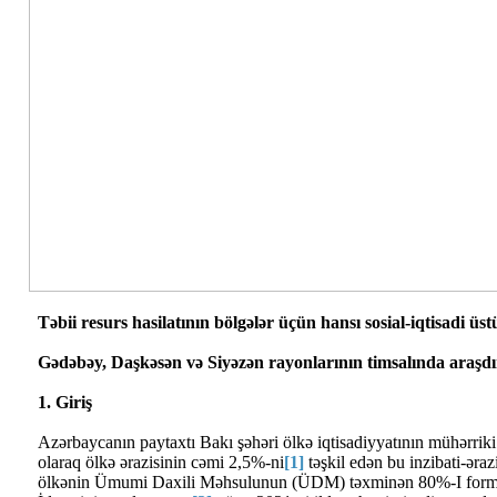
Təbii resurs hasilatının bölgələr üçün hansı sosial-iqtisadi üs
Gədəbəy, Daşkəsən və Siyəzən rayonlarının timsalında araşd
1. Giriş
Azərbaycanın paytaxtı Bakı şəhəri ölkə iqtisadiyyatının mühərriki d
olaraq ölkə ərazisinin cəmi 2,5%-ni
[1]
təşkil edən bu inzibati-əraz
ölkənin Ümumi Daxili Məhsulunun (ÜDM) təxminən 80%-I formala