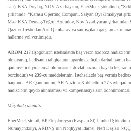
sair), KSA Doytaq, NOV Azərbaycan, EnerMeck şirkətində, “Sc
şirkətində, “Karasu Opertinq Compani, Salyan Oyl Əməliyyat şirkə
Məs: KSA Deutag-Toğrul Axundov, Nov Azərbyacan şirkətindən
Qazma Trestindən Arif Qəmbərov və sair işçilərə qarşı əmək münas
hallarına yol verilmişdir.
ARƏM
217
(İşəgötürən istehsalatda baş verən bədbəxt hadisələrin 
olmayaraq, hadisənin təhqiqatının aparılması üçün dərhal həmin h
qanunvericiliyinə əməl olunmasına dövlət nəzarəti həyata keçirən
borcludur.)
və 239
-cu maddələrinin, İstehsalatda baş vermiş bədbəxt
haqqında AR Qanununun, AR Nazirlər Kabinetinin 27 saylı qərarı
hadisələrin qeydə alınmaması və kompensasiyaların ödənilməməsi.
Müşahidə olunub
:
EnerMeck şirkəti, BP Eksploreyşn (Kaspian Si) Limited Şirkətini
Nümayəndəliyi, ARDNŞ-nin Nəqliyyat İdarəsi, Neft Daşları NQÇ