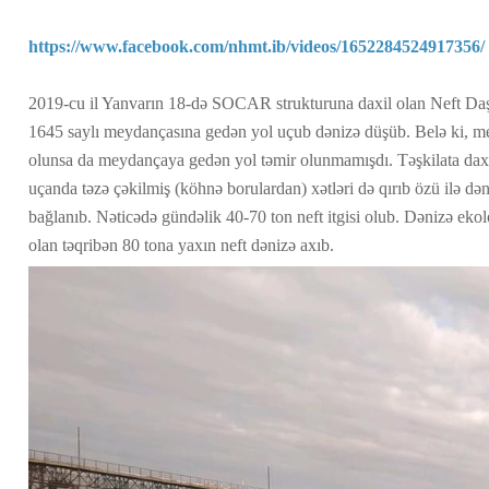
https://www.facebook.com/nhmt.ib/videos/1652284524917356/
2019-cu il Yanvarın 18-də SOCAR strukturuna daxil olan Neft Da
1645 saylı meydançasına gedən yol uçub dənizə düşüb. Belə ki, me
olunsa da meydançaya gedən yol təmir olunmamışdı. Təşkilata dax
uçanda təzə çəkilmiş (köhnə borulardan) xətləri də qırıb özü ilə də
bağlanıb. Nəticədə gündəlik 40-70 ton neft itgisi olub. Dənizə ekol
olan təqribən 80 tona yaxın neft dənizə axıb.