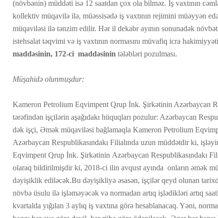
(növbənin) müddəti isə 12 saatdan çox ola bilməz. İş vaxtının cəm
kollektiv müqavilə ilə, müəssisədə iş vaxtının rejimini müəyyən e
müqaviləsi ilə tənzim edilir. Hər il dekabr ayının sonunadək növbəti
istehsalat təqvimi və iş vaxtının normasını müvafiq icra hakimiyyə
maddəsinin, 172-ci maddəsinin
tələbləri pozulması.
Müşahidə olunmuşdur:
Kameron Petrolium Eqvimpent Qrup İnk. Şirkətinin Azərbaycan Res
tərəfindən işçilərin aşağıdakı hüquqları pozulur: Azərbaycan Respu
dək işçi, Əmək müqaviləsi bağlamaqla Kameron Petrolium Eqvimp
Azərbaycan Respublikasındakı Filialında uzun müddətdir ki, işləyi
Eqvimpent Qrup İnk. Şirkətinin Azərbaycan Respublikasındakı Filial
olaraq bildirilmişdir ki, 2018-ci ilin avqust ayında onların əmək m
dəyişiklik ediləcək.Bu dəyişikliyə əsasən, işçilər qeyd olunan tari
növbə üsulu ilə işləməyəcək və normadan artıq işlədikləri artıq saa
kvartalda yığılan 3 aylıq iş vaxtına görə hesablanacaq. Yəni, norm