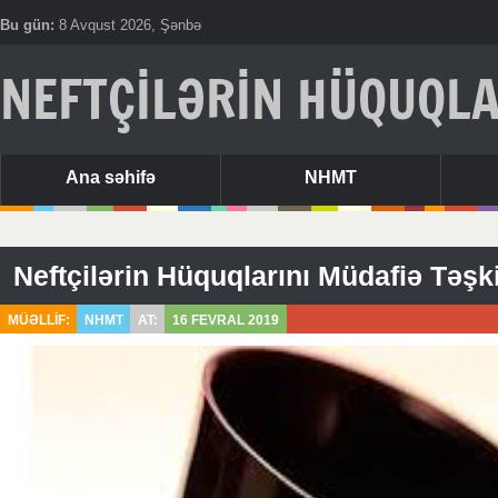
Bu gün:
8 Avqust 2026, Şənbə
NEFTÇİLƏRİN HÜQUQLA
Ana səhifə
NHMT
MÜƏLLİF:
NHMT
AT:
16 FEVRAL 2019