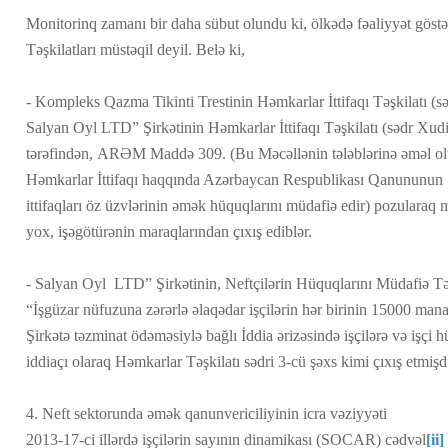
Monitorinq zamanı bir daha sübut olundu ki, ölkədə fəaliyyət göstə
Təşkilatları müstəqil deyil. Belə ki,
- Kompleks Qazma Tikinti Trestinin Həmkarlar İttifaqı Təşkilatı 
Salyan Oyl LTD” Şirkətinin Həmkarlar İttifaqı Təşkilatı (sədr Xud
tərəfindən, ARƏM Maddə 309. (Bu Məcəllənin tələblərinə əməl olu
Həmkarlar İttifaqı haqqında Azərbaycan Respublikası Qanununun 
ittifaqları öz üzvlərinin əmək hüquqlarını müdafiə edir) pozularaq
yox, işəgötürənin maraqlarından çıxış ediblər.
- Salyan Oyl LTD” Şirkətinin, Neftçilərin Hüquqlarını Müdafiə Təşk
“İşgüzar nüfuzuna zərərlə əlaqədar işçilərin hər birinin 15000 m
Şirkətə təzminat ödəməsiylə bağlı İddia ərizəsində işçilərə və iş
iddiaçı olaraq Həmkarlar Təşkilatı sədri 3-cü şəxs kimi çıxış etmişd
4. Neft sektorunda əmək qanunvericiliyinin icra vəziyyəti
2013-17-ci illərdə işçilərin sayının dinamikası (SOCAR) cədvəl
[ii]