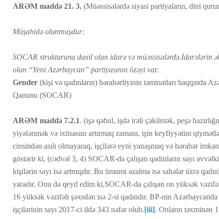
ARƏM maddə 21. 3.
(Müəssisələrdə siyasi partiyaların, dini quru
Müşahidə olunmuşdur:
SOCAR strukturuna daxil olan idarə və müəssisələrdə.İdarələrin əks
olan “Yeni Azərbaycan” partiyasının özəyi var.
Gender
(kişi və qadınların) bərabərliyinin təminatları haqqında A
Qanunu (SOCAR)
ARƏM maddə 7.2.1
. (işə qəbul, işdə irəli çəkilmək, peşə hazırlığı
yiyələnmək və ixtisasını artırmaq zamanı, işin keyfiyyətini qiymət
cinsindən asılı olmayaraq, işçilərə eyni yanaşmaq və bərabər imka
göstərir ki, (cədvəl 3, 4) SOCAR-da çalışan qadınların sayı əvvəlki
kişilərin sayı isə artmışdır. Bu ümumi azalma isə sahələr üzrə qadın
yaradır. Onu da qeyd edim ki,SOCAR-da çalışan on yüksək vəzifəli 
16 yüksək vəzifəli şəxsdən isə 2-si qadındır. BP-nin Azərbaycanda 
işçilərinin sayı 2017-ci ildə 343 nəfər olub.
[iii]
. Onların təxminən 19