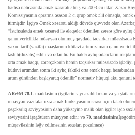
hadisə nəticəsində əmək xəsarəti almış və 2003-cü ildən Xəzər Ra
Komissiyasının qərarına əsasən 2-ci qrup əmək əlil olmaqla, əmək q
itirmişdir. İşçiyə Əmək xəsarəti aldığı dövrdə qüvvədə olan Azərb
“İstehsalatda əmək xəsarəti ilə əlaqədar ödənilən zərərə görə aylıq
qanunvericiliklə müəyyən olunmuş qaydada təqsirkar müəssisədə 
yaxud tarif (vəzifə) maaşlarının kütləvi artımı zamanı qanunveric
təshih(düzəliş) edilir və ödənilir. Bu halda aylıq ödənclərin miqda
orta əmək haqqı, zərərçəkənin həmin təqsirkar müəssisədə işlədiyi p
kütləvi artımdan sonra iki aylıq faktiki orta əmək haqqı hesabından
artım günündən başlayaraq ödənilir” normativ hüquqi aktı qanuni 
ARƏM 78.1
. maddəsinin (işçilərin sayı azaldılarkən və ya ştatların
müəyyən vəzifələr üzrə əmək funksiyasının icrası üçün tələb olunan 
peşəkarlıq səviyyəsinin daha yüksəyinə malik olan işçilər işdə saxlan
səviyyəsini işəgötürən müəyyən edir.) və
70. maddəsinin
(İşəgötür
müqaviləsinin ləğv edilməsinin əsasları pozulması)