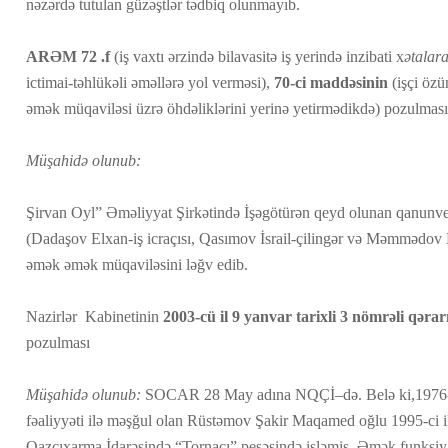
nəzərdə tutulan güzəştlər tədbiq olunmayıb.
ARƏM
72 .f
(iş vaxtı ərzində bilavasitə iş yerində inzibati x
ətalar
ictimai-təhlükəli əməllərə yol verməsi),
70-ci maddəsinin
(işçi öz
əmək müqaviləsi üzrə öhdəliklərini yerinə yetirmədikdə) pozulması
Müşahidə olunub:
Şirvan Oyl” Əməliyyat Şirkətində İşəgötürən qeyd olunan qanunveri
(Dadaşov Elxan-iş icraçısı, Qasımov İsrail-çilingər və Məmmədov 
əmək əmək müqaviləsini ləğv edib.
Nazirlər Kabinetinin
2003-cü il 9 yanvar tarixli 3 nömrəli qəra
pozulması
Müşahidə olunub:
SOCAR 28 May adına NQÇİ–də. Belə ki,1976-cı
fəaliyyəti ilə məşğul olan Rüstəmov Şakir Maqamed oğlu 1995-ci 
Qazçıxarma İdarəsində “Tornaçı” peşəsində işləmiş, Əmək funksiya