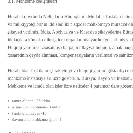
3.1. Məhkəmə çəkişmələri
Hesabat dövründə Neftçilərin Hüquqlarını Müdafiə Təşkilatı İctimai 
və mülkiyyətçilərinin iddiaları ilə əlaqədar məhkəməyə müraciət 
şikayəti verilmiş, İddia, Apelyasiya və Kasasiya şikayətlərinə Etira
iddiaçılara kömək edilmiş, icra orqanlarında yardım göstərilmiş v
Hüquqi yardımlar əsasən, işə bərpa, mülkiyyət hüququ, əmək haqq
xəsarətinin qeydə alınması, kompensasiyaların verilməsi və
Hesabatda: Təşkilatın iştirak etdiyi və hüquqi yardım göstərdiyi mə
məhkəmə instansiyaları üzrə göstərilib.
Buraya: Rayon və İnzibati, 
Məhkəmə və icrada olan işlər üzrə nəticələr 4 parametr üzrə göstəri
təmin olunan - 26 iddia
qismən təmin olunan - 3 iddia
təmin olunmayan -16
davam edən məhkəmə işləri - 1