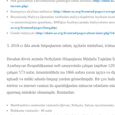
Neft gəlirlərinin xərclənməsində şəffaflığın təmin edilməsi (
http://nhmt-az
income.php
)
Korrupsiya əleyhinə mübarizə (
http://nhmt-az.org/frontend/pages/corrup
Beynəlxalq Maliyyə Qurumları tərəfindən maliyyələşdirilən layihələr üzəri
və monitorinqlərin aparılması; BMQnın Azərbaycandakı fəaliyyətinin moni
az.org/frontend/pages/bmq.php
)
Gender fəaliyyəti (
http://nhmt-az.org/frontend/pages/about-inner.php?id
3. 2018-cı ildə əmək hüquqlarının təlimi, işçilərin müdafiəsi, ictim
Hesabat dövrü ərzində Neftçilərin Hüquqlarını Müdafiə Təşkilatı İct
Azərbaycan Respublikasının neft sənayesində çalışan təqribən 1293
çalışan 573 nəfər, ümumimilikdə isə 1866 nəfərə yaxın işçiyə və dig
iqtisadi və mülki sahədə hüquqi yardım göstərilmişdir. Bir çox hal
telefon və internet vasitəsi ilə aparıldığından müraciət edənlərin m
aparmaq mümkün olmamışdır. Bunlardan:
Marifləndirici seminarlar vasitəsilə (Şirvan, Neftçala, Salyan rayonlarında) 
Məhkəmə vasitəsilə - 46 nəfər