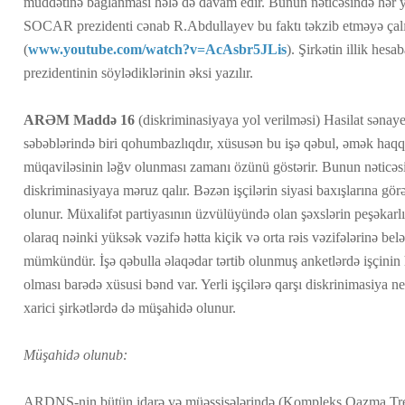
müddətinə bağlanması hələ də davam edir. Bunun nəticəsində hər yüzl
SOCAR prezidenti cənab R.Abdullayev bu faktı təkzib etməyə çalı
(
www.youtube.com/watch?v=AcAsbr5JLis
). Şirkətin illik hesab
prezidentinin söylədiklərinin əksi yazılır.
ARƏM
Maddə 16
(diskriminasiyaya yol verilməsi) Hasilat sənay
səbəblərində biri qohumbazlıqdır, xüsusən bu işə qəbul, əmək haq
müqaviləsinin ləğv olunması zamanı özünü göstərir. Bunun nəticəsi
diskriminasiyaya məruz qalır. Bəzən işçilərin siyasi baxışlarına gö
olunur. Müxalifət partiyasının üzvülüyündə olan şəxslərin peşəkarlıq
olaraq nəinki yüksək vəzifə hətta kiçik və orta rəis vəzifələrinə belə
mümkündür. İşə qəbulla əlaqədar tərtib olunmuş anketlərdə işçinin 
olması barədə xüsusi bənd var. Yerli işçilərə qarşı diskrinimasiya ne
xarici şirkətlərdə də müşahidə olunur.
Müşahidə olunub:
ARDNŞ-nin bütün idarə və müəssisələrində (Kompleks Qazma Tres