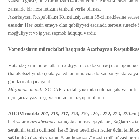
xətasına görə yalnız bir intizam tənbehi verilir. Bir dəfə törədilən b
zamanda bir neçə intizam tənbehi verilə bilməz.
Azərbaycan Respublikası Konstitusiyasının 35-ci maddəsinə əsasən 
əsasıdır. Hər kəsin əməyə olan qabiliyyəti əsasında sərbəst surətdə
məşğuliyyət və iş yeri seçmək hüququ vardır.
Vətəndaşların müraciətləri haqqında Azərbaycan Respublika
Vətəndaşların müraciətlərini aidiyyəti üzrə baxılmaq üçün qanunaz
(hərəkətsizliyindən) şikayət edilən müraciətə baxan subyektə və ya 
göndərmək qadağandır.
Müşahidə olunub:
SOCAR vəzifəli şəxsindən olunan şikayətlər bir
üçün,ərizə yazan işçiyə sonradan təzyiqlər olunur.
ARƏM maddə 207,
215, 217, 218, 219, 220, , 222, 223, 239-cu
(
hadisələrin
araşdırılması
və uçota alınması qaydaları, Sağlam və t
şəraitinin təmin edilməsi, İşəgötürən tərəfindən işçilər üçün təhlükəs
sağlamlığa dəymiş ziyanın ödənilməməsi Əməyin mühafizəsi norma