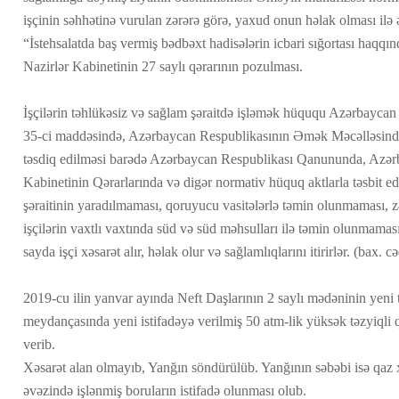
işçinin səhhətinə vurulan zərərə görə, yaxud onun həlak olması ilə
“İstehsalatda baş vermiş bədbəxt hadisələrin icbari sığortası ha
Nazirlər Kabinetinin 27 saylı qərarının pozulması.
İşçilərin təhlükəsiz və sağlam şəraitdə işləmək hüququ Azərbaycan
35-ci maddəsində, Azərbaycan Respublikasının Əmək Məcəlləsində
təsdiq edilməsi barədə Azərbaycan Respublikası Qanununda, Azər
Kabinetinin Qərarlarında və digər normativ hüquq aktlarla təsbit edi
şəraitinin yaradılmaması, qoruyucu vasitələrlə təmin olunmaması, zər
işçilərin vaxtlı vaxtında süd və süd məhsulları ilə təmin olunmaması
sayda işçi xəsarət alır, həlak olur və sağlamlıqlarını itirirlər. (bax. c
2019-cu ilin yanvar ayında Neft Daşlarının 2 saylı mədəninin yeni
meydançasında yeni istifadəyə verilmiş 50 atm-lik yüksək təzyiqli q
verib.
Xəsarət alan olmayıb, Yanğın söndürülüb. Yanğının səbəbi isə qaz x
əvəzində işlənmiş boruların istifadə olunması olub.