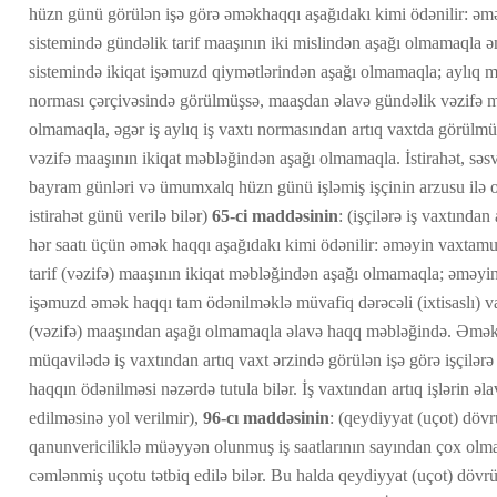
hüzn günü görülən işə görə əməkhaqqı aşağıdakı kimi ödənilir: ə
sistemində gündəlik tarif maaşının iki mislindən aşağı olmamaqla
sistemində ikiqat işəmuzd qiymətlərindən aşağı olmamaqla; aylıq maaş
norması çərçivəsində görülmüşsə, maaşdan əlavə gündəlik vəzifə 
olmamaqla, əgər iş aylıq iş vaxtı normasından artıq vaxtda görülm
vəzifə maaşının ikiqat məbləğindən aşağı olmamaqla. İstirahət, sə
bayram günləri və ümumxalq hüzn günü işləmiş işçinin arzusu ilə
istirahət günü verilə bilər)
65-ci maddəsinin
: (işçilərə iş vaxtından
hər saatı üçün əmək haqqı aşağıdakı kimi ödənilir: əməyin vaxtamu
tarif (vəzifə) maaşının ikiqat məbləğindən aşağı olmamaqla; əməy
işəmuzd əmək haqqı tam ödənilməklə müvafiq dərəcəli (ixtisaslı) vax
(vəzifə) maaşından aşağı olmamaqla əlavə haqq məbləğində. Əmək 
müqavilədə iş vaxtından artıq vaxt ərzində görülən işə görə işçilə
haqqın ödənilməsi nəzərdə tutula bilər. İş vaxtından artıq işlərin əla
edilməsinə yol verilmir),
96-cı maddəsinin
: (qeydiyyat (uçot) döv
qanunvericiliklə müəyyən olunmuş iş saatlarının sayından çox olmam
cəmlənmiş uçotu tətbiq edilə bilər. Bu halda qeydiyyat (uçot) dövrü 