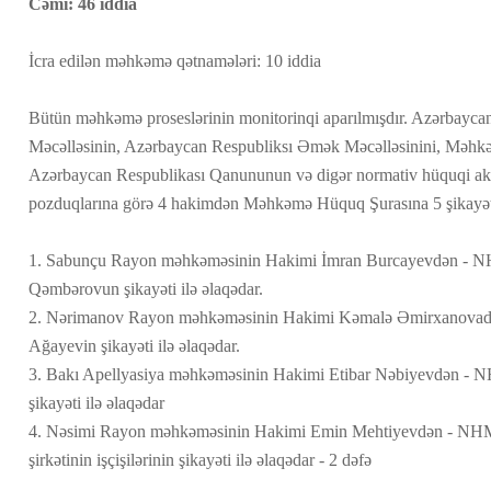
Cəmi: 46 iddia
İcra edilən məhkəmə qətnamələri: 10 iddia
Bütün məhkəmə proseslərinin monitorinqi aparılmışdır. Azərbayca
Məcəlləsinin, Azərbaycan Respubliksı Əmək Məcəlləsinini, Məhk
Azərbaycan Respublikası Qanununun və digər normativ hüquqi aktla
pozduqlarına görə 4 hakimdən Məhkəmə Hüquq Şurasına 5 şikayə
1. Sabunçu Rayon məhkəməsinin Hakimi İmran Burcayevdən - NHM
Qəmbərovun şikayəti ilə əlaqədar.
2. Nərimanov Rayon məhkəməsinin Hakimi Kəmalə Əmirxanovada
Ağayevin şikayəti ilə əlaqədar.
3. Bakı Apellyasiya məhkəməsinin Hakimi Etibar Nəbiyevdən - 
şikayəti ilə əlaqədar
4. Nəsimi Rayon məhkəməsinin Hakimi Emin Mehtiyevdən - NHMT
şirkətinin işçişilərinin şikayəti ilə əlaqədar - 2 dəfə