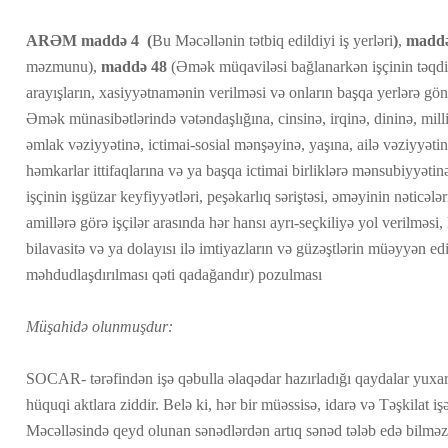
ARƏM maddə 4 (
Bu Məcəllənin tətbiq edildiyi iş yerləri
)
,
maddə
məzmunu),
maddə 48
(Əmək müqaviləsi bağlanarkən işçinin təqdi
arayışların, xasiyyətnamənin verilməsi və onların başqa yerlərə gönd
Əmək münasibətlərində vətəndaşlığına, cinsinə, irqinə, dininə, milli
əmlak vəziyyətinə, ictimai-sosial mənşəyinə, yaşına, ailə vəziyyətinə
həmkarlar ittifaqlarına və ya başqa ictimai birliklərə mənsubiyyət
işçinin işgüzar keyfiyyətləri, peşəkarlıq səriştəsi, əməyinin nəticələ
amillərə görə işçilər arasında hər hansı ayrı-seçkiliyə yol verilməs
bilavasitə və ya dolayısı ilə imtiyazların və güzəştlərin müəyyən ed
məhdudlaşdırılması qəti qadağandır) pozulması
Müşahidə olunmuşdur:
SOCAR- tərəfindən işə qəbulla əlaqədar hazırladığı qaydalar yuxa
hüquqi aktlara ziddir. Belə ki, hər bir müəssisə, idarə və Təşkilat
Məcəlləsində qeyd olunan sənədlərdən artıq sənəd tələb edə bilməz,