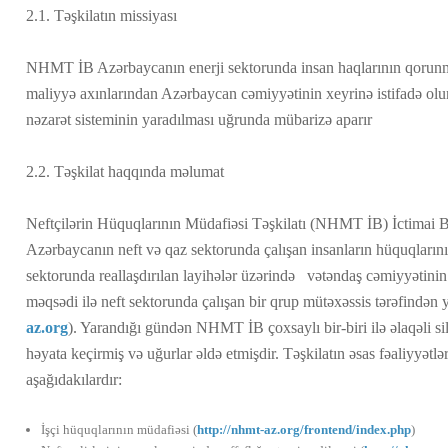
2.1. Təşkilatın missiyası
NHMT İB Azərbaycanın enerji sektorunda insan haqlarının qorunmas
maliyyə axınlarından Azərbaycan cəmiyyətinin xeyrinə istifadə olu
nəzarət sisteminin yaradılması uğrunda mübarizə aparır
2.2. Təşkilat haqqında məlumat
Neftçilərin Hüquqlarının Müdafiəsi Təşkilatı (NHMT İB) İctimai Bi
Azərbaycanın neft və qaz sektorunda çalışan insanların hüquqlarını
sektorunda reallaşdırılan layihələr üzərində vətəndaş cəmiyyətinin
məqsədi ilə neft sektorunda çalışan bir qrup mütəxəssis tərəfindən 
az.org
). Yarandığı gündən NHMT İB çoxsaylı bir-biri ilə əlaqəli sil
həyata keçirmiş və uğurlar əldə etmişdir. Təşkilatın əsas fəaliyyətlər
aşağıdakılardır:
İşçi hüquqlarının müdafiəsi (
http://nhmt-az.org/frontend/index.php
)