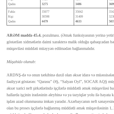
Qadın
3275
3486
369
Fəhlə:
35077
35042
354
Kişi
30598
31409
323
Qadın
4479
4633
503
ARƏM m
addə
45.4.
pozulması. (Əmək funksiyasının yerinə yetiril
göstərilən xidmətlərin daimi xarakterə malik olduğu qabaqcadan bə
müqaviləsi müddəti müəyyən edilmədən bağlanmalıdır.
Müşahidə olunub:
ARDNŞ-də və onun tərkibinə daxil olan əksər idarə və müəssisələ
fəaliyyət göstərən: “Qarasu” ƏŞ, “Salyan Oyl”, SOCAR AQŞ m
əksər xarici neft şirkətlərində işçilərlə müddətli əmək müqaviləsi b
hallarda işçinin iradəsinin əleyhinə və ya təzyiqlər yolu ilə həyata ke
işdən azad olunmasına imkan yaradır. Azərbaycanın neft sənayes
olan bu proses işçilərlə bağlanmış müddətli əmək müqaviləsinin 1, 2