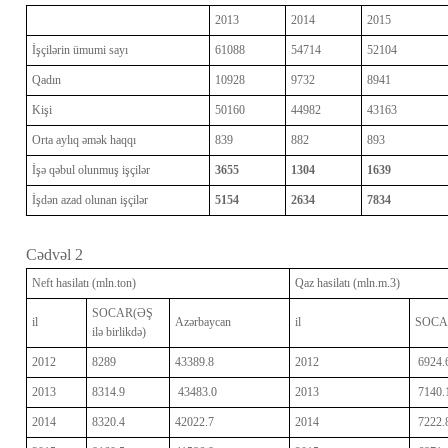
2013
2014
2015
İşçilərin ümumi sayı
61088
54714
52104
Qadın
10928
9732
8941
Kişi
50160
44982
43163
Orta aylıq əmək haqqı
839
882
893
İşə qəbul olunmuş işçilər
3655
1304
1639
İşdən azad olunan işçilər
5154
2634
7834
Cədvəl 2
Neft hasilatı (mln.ton)
Qaz hasilatı (mln.m.3)
SOCAR(ƏŞ
il
Azərbaycan
il
SOCA
ilə birlikdə)
2012
8289
43389.8
2012
6924.
2013
8314.9
43483.0
2013
7140.
2014
8320.4
42022.7
2014
7222.