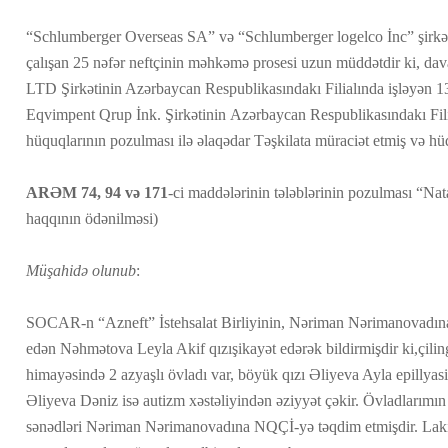
“Schlumberger Overseas SA” və “Schlumberger logelco İnc” şirkəti
çalışan 25 nəfər neftçinin məhkəmə prosesi uzun müddətdir ki, dav
LTD Şirkətinin Azərbaycan Respublikasındakı Filialında işləyən 1
Eqvimpent Qrup İnk. Şirkətinin Azərbaycan Respublikasındakı Fili
hüquqlarının pozulması ilə əlaqədar Təşkilata müraciət etmiş və hü
ARƏM 74, 94 və 171
-ci maddələrinin tələblərinin pozulması “N
haqqının ödənilməsi)
Müşahidə olunub
:
SOCAR-n “Azneft” İstehsalat Birliyinin, Nəriman Nərimanovadın
edən Nəhmətova Leyla Akif qızışikayət edərək bildirmişdir ki,çiling
himayəsində 2 azyaşlı övladı var, böyük qızı Əliyeva Ayla epillyasi
Əliyeva Dəniz isə autizm xəstəliyindən əziyyət çəkir. Övladlarımın x
sənədləri Nəriman Nərimanovadına NQÇİ-yə təqdim etmişdir. La