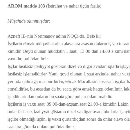
ARƏM maddə 103
(İstirahət və nahar üçün fasilə)
Müşahidə olunmuşdur:
Azneft İB-nin Nərimanov adına NQÇi-də. Belə ki:
İşçilərin Əmək müqavilələrinə əlavələrə əsasən onların iş vaxtı saa
kimidir. Qeyd olunan müddətin 1 saatı, 13.00-dan 14.00-a kimi nahar
vaxtıdır, pul ödənilmir.
İşçlər fasiləsiz fəaliyyət göstərən dizel və digər avadanlıqlarla işləy
fasiləsiz işləməlidirlər. Yəni, qeyd olunan 1 saat ərzində, nahar vaxtı
yerində qalmağa məcburdurlar, Əmək Məcəlləsinə əsasən, işçilər h
etməlidirlər, bu əsasdan da bu saata görə əmək haqqı ödənilmir, lak
işlədiklərindən onların bu saata görə pulları ödənilməlidir.
İşçilərin iş vaxtı saat: 09.00-dan-axşam saat 21.00-a kimidir. Lak
onlar fasiləsiz fəaliyyət göstərən dizel və digər avadanlıqlarla işləyi
işçilər olmadığı üçün, iş vaxtı qurtardıqdan sonra da onlar əlavə olar
saatlara görə də onlara pul ödənilmir.