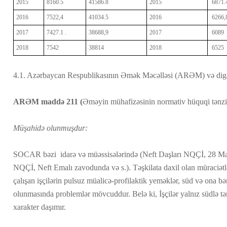
2015
8160.5
41586.8
2015
6871.
2016
7522,4
41034.5
2016
6266,
2017
7427.1 .
38688,9
2017
6089
2018
7542
38814
2018
6525
4.1. Azərbaycan Respublikasının Əmək Məcəlləsi (ARƏM) və digə
ARƏM maddə 211 (
Əməyin mühafizəsinin normativ hüquqi tənz
Müşahidə olunmuşdur:
SOCAR bəzi idarə və müəssisələrində (Neft Daşları NQÇİ, 28 M
NQÇİ, Neft Emalı zavodunda və s.). Təşkilata daxil olan müraciətlə
çalışan işçilərin pulsuz müalicə-profilaktik yeməklər, süd və ona bə
olunmasında problemlər mövcuddur. Belə ki, İşçilər yalnız südlə t
xarakter daşımır.