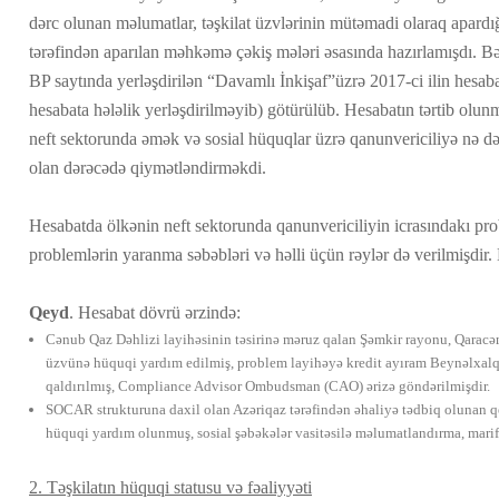
dərc olunan məlumatlar, təşkilat üzvlərinin mütəmadi olaraq apardığı
tərəfindən aparılan məhkəmə çəkiş mələri əsasında hazırlamışdı.
BP saytında yerləşdirilən “Davamlı İnkişaf”üzrə 2017-ci ilin hesaba
hesabata hələlik yerləşdirilməyib) götürülüb. Hesabatın tərtib ol
neft sektorunda əmək və sosial hüquqlar üzrə qanunvericiliyə nə
olan dərəcədə qiymətləndirməkdi.
Hesabatda ölkənin neft sektorunda qanunvericiliyin icrasındakı pro
problemlərin yaranma səbəbləri və həlli üçün rəylər də verilmişdir. 
Qeyd
. Hesabat dövrü ərzində:
Cənub Qaz Dəhlizi layihəsinin təsirinə məruz qalan Şəmkir rayonu, Qaracəm
üzvünə hüquqi yardım edilmiş, problem layihəyə kredit ayıram Beynəlxalq 
qaldırılmış, Compliance Advisor Ombudsman (CAO) ərizə göndərilmişdir.
SOCAR strukturuna daxil olan Azəriqaz tərəfindən əhaliyə tədbiq olunan q
hüquqi yardım olunmuş, sosial şəbəkələr vasitəsilə məlumatlandırma, marifl
2. Təşkilatın hüquqi statusu və fəaliyyəti