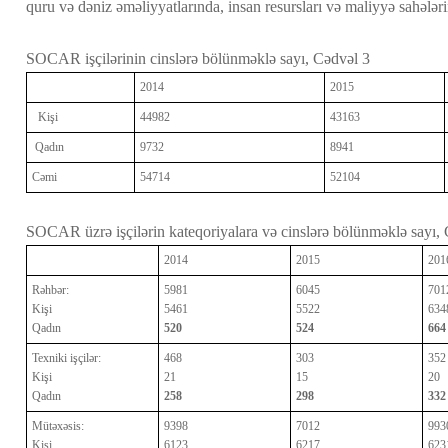
quru və dəniz əməliyyatlarında, insan resursları və maliyyə sahələrin
SOCAR işçilərinin cinslərə bölünməklə sayı, Cədvəl 3
2014
2015
Kişi
44982
43163
Qadın
9732
8941
Cəmi
54714
52104
SOCAR üzrə işçilərin kateqoriyalara və cinslərə bölünməklə sayı,
2014
2015
201
Rəhbər:
5981
6045
701
Kişi
5461
5522
634
Qadın
520
524
664
Texniki işçilər:
468
303
352
Kişi
21
15
20
Qadın
258
298
332
Mütəxəsis:
9398
7012
993
Kişi
6123
6217
623