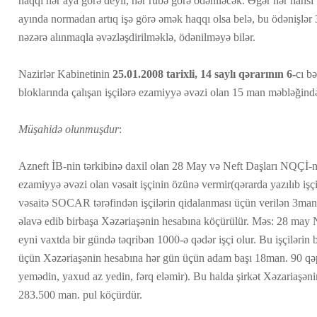
haqqı hər aya görə deyil, hər rübə görə ödəniləcək. Əgər hər hansı 
ayında normadan artıq işə görə əmək haqqı olsa belə, bu ödənişlər
nəzərə alınmaqla əvəzləşdirilməklə, ödənilməyə bilər.
Nazirlər Kabinetinin
25.01.2008 tarixli, 14 saylı qərarının 6-
cı b
bloklarında çalışan işçilərə ezamiyyə əvəzi olan 15 man məbləğind
Müşahidə olunmuşdur
:
Azneft İB-nin tərkibinə daxil olan 28 May və Neft Daşları NQÇİ-n
ezamiyyə əvəzi olan vəsait işçinin özünə vermir(qərarda yazılıb i
vəsaitə SOCAR tərəfindən işçilərin qidalanması üçün verilən 3man
əlavə edib birbaşa Xəzəriaşənin hesabına köçürülür. Məs: 28 ma
eyni vaxtda bir gündə təqribən 1000-ə qədər işçi olur. Bu işçiləri
üçün Xəzəriaşənin hesabına hər gün üçün adam başı 18man. 90 qəp
yemədin, yaxud az yedin, fərq eləmir). Bu halda şirkət Xəzariaşən
283.500 man. pul köçürdür.