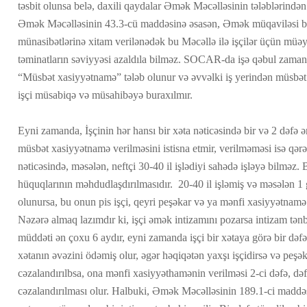
təsbit olunsa belə, daxili qaydalar Əmək Məcəlləsinin tələblərindən
Əmək Məcəlləsinin 43.3-cü maddəsinə əsasən, Əmək müqaviləsi 
münasibətlərinə xitam verilənədək bu Məcəllə ilə işçilər üçün müə
təminatların səviyyəsi azaldıla bilməz. SOCAR-da işə qəbul zamanı
“Müsbət xasiyyətnamə” tələb olunur və əvvəlki iş yerindən müsbə
işçi müsabiqə və müsahibəyə buraxılmır.
Eyni zamanda, İşçinin hər hansı bir xəta nəticəsində bir və 2 dəfə
müsbət xasiyyətnamə verilməsini istisna etmir, verilməməsi isə qərə
nəticəsində, məsələn, neftçi 30-40 il işlədiyi sahədə işləyə bilməz
hüquqlarının məhdudlaşdırılmasıdır. 20-40 il işləmiş və məsələn 1 
olunursa, bu onun pis işçi, qeyri peşəkar və ya mənfi xasiyyətnamə 
Nəzərə almaq lazımdır ki, işçi əmək intizamını pozarsa intizam tə
müddəti ən çoxu 6 aydır, eyni zamanda işçi bir xətaya görə bir dəfə
xətanın əvəzini ödəmiş olur, əgər həqiqətən yaxşı işçidirsə və peşək
cəzalandırılbsa, ona mənfi xasiyyəthamənin verilməsi 2-ci dəfə, də
cəzalandırılması olur. Halbuki, Əmək Məcəlləsinin 189.1-ci maddəs