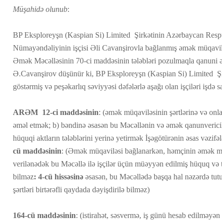
Müşahidə olunub
:
BP Eksploreyşn (Kaspian Si) Limited Şirkətinin Azərbaycan Resp
Nümayəndəliyinin işçisi Əli Cavanşirovla bağlanmış əmək müqavi
Əmək Məcəlləsinin 70-ci maddəsinin tələbləri pozulmaqla qanuni ə
Ə.Cavanşirov düşünür ki, BP Eksploreyşn (Kaspian Si) Limited Şir
göstərmiş və peşəkarlıq səviyyəsi dəfələrlə aşağı olan işçiləri işdə s
ARƏM 12-ci maddəsinin
: (əmək müqaviləsinin şərtlərinə və onl
əməl etmək; b) bəndinə əsasən bu Məcəllənin və əmək qanunvericil
hüquqi aktların tələblərini yerinə yetirmək İşəgötürənin əsas vəzifəl
cü maddəsinin
: (Əmək müqaviləsi bağlanarkən, həmçinin əmək mü
verilənədək bu Məcəllə ilə işçilər üçün müəyyən edilmiş hüquq və t
bilməz
: 4-cü hissəsinə
əsasən, bu Məcəllədə başqa hal nəzərdə tut
şərtləri birtərəfli qaydada dəyişdirilə bilməz)
164-cü maddəsinin
: (istirahət, səsvermə, iş günü hesab edilməy