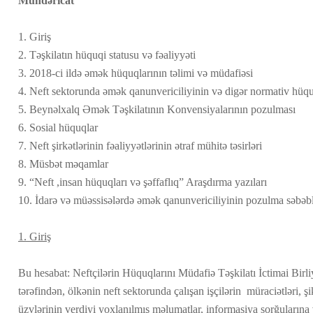
Mündəricat
1. Giriş
2. Təşkilatın hüquqi statusu və fəaliyyəti
3. 2018-ci ildə əmək hüquqlarının təlimi və müdafiəsi
4. Neft sektorunda əmək qanunvericiliyinin və digər normativ hüquq
5. Beynəlxalq Əmək Təşkilatının Konvensiyalarının pozulması
6. Sosial hüquqlar
7. Neft şirkətlərinin fəaliyyətlərinin ətraf mühitə təsirləri
8. Müsbət məqamlar
9. “Neft ,insan hüquqları və şəffaflıq” Araşdırma yazıları
10. İdarə və müəssisələrdə əmək qanunvericiliyinin pozulma səbəbl
1. Giriş
Bu hesabat: Neftçilərin Hüquqlarını Müdafiə Təşkilatı İctimai Bir
tərəfindən, ölkənin neft sektorunda çalışan işçilərin müraciətləri, şik
üzvlərinin verdiyi yoxlanılmış məlumatlar, informasiya sorğularına