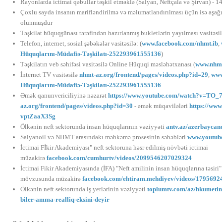
Rayonlarda ictimai qəbullar təşkil etməklə (Salyan, Neftçala və Şirvan) - 1
Çoxlu sayda insanın marifləndirilmə və məlumatlandırılması üçün isə aşağıd
olunmuşdur
Təşkilat hüquqşünası tərəfindən hazırlanmış bukletlərin yayılması vasitəsi
Telefon, internet, sosial şəbəkələr vasitəsilə: (
www.facebook.com/nhmt.ib
,
Hüquqlarını-Müdafiə-Təşkilatı-252293961555136
)
Təşkilatın veb səhifəsi vasitəsilə Online Hüquqi məsləhətxanası (
www.nhmt
İnternet TV vasitəsilə
nhmt-az.org/frontend/pages/videos.php?id=29
,
www
Hüquqlarını-Müdafiə-Təşkilatı-252293961555136
Əmək qanunvericiliyinə nəzarət
https://www.youtube.com/watch?v=TO
az.org/frontend/pages/videos.php?id=30
- əmək müqavilələri
https://ww
vptZaaX3Sg
Ölkənin neft sektorunda insan hüquqlarının vəziyyəti
antv.az/azerbaycand
Salyanoil və NHMT arasındakı məhkəmə prosesinin səbəbləri
www.youtub
İctimai Fİkir Akademiyası" neft sektoruna həsr edilmiş növbəti ictimai
müzakirə
facebook.com/cumhurtv/videos/2099546207029324
İctimai Fikir Akademiyasında (İFA) "Neft amilinin insan hüquqlarına təsiri"
mövzusunda müzakirə
facebook.com/ehtiram.mehdiyev/videos/179569
Ölkənin neft sektorunda iş yerlərinin vəziyyəti
toplumtv.com/az/hkumetin-
biler-amma-realliq-eksini-deyir