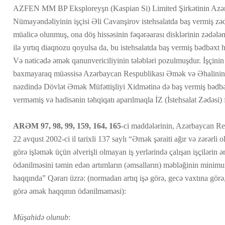
AZFEN MM BP Eksploreyşn (Kaspian Si) Limited Şirkətinin Azər
Nümayəndəliyinin işçisi Əli Cavanşirov istehsalatda baş vermiş zə
müalicə olunmuş, ona döş hissəsinin fəqərəarası disklərinin zədələn
ilə yırtıq diaqnozu qoyulsa da, bu istehsalatda baş vermiş bədbəxt 
Və nəticədə əmək qanunvericiliyinin tələbləri pozulmuşdur. İşçinin 
baxmayaraq müəssisə Azərbaycan Respublikası Əmək və Əhalinin 
nəzdində Dövlət Əmək Müfəttişliyi Xidmətinə də baş vermiş bədb
verməmiş və hadisənin təhqiqatı aparılmaqla İZ (İstehsalat Zədəsi) 
ARƏM
97, 98, 99, 159, 164, 165
-ci maddələrinin, Azərbaycan Re
22 avqust 2002-ci il tarixli 137 saylı “Əmək şəraiti ağır və zərərli ol
görə işləmək üçün əlverişli olmayan iş yerlərində çalışan işçiləri
ödənilməsini təmin edən artımların (əmsalların) məbləğinin mini
haqqında” Qərarı üzrə: (normadan artıq işə görə, gecə vaxtına görə
görə əmək haqqının ödənilməməsi):
Müşahidə olunub
: